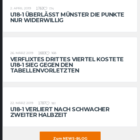
U18-1
1763
2. APRIL 2019
174
U18-1 ÜBERLÄSST MÜNSTER DIE PUNKTE
NUR WIDERWILLIG
U18-1
1683
26. MÄRZ 2019
168
VERFLIXTES DRITTES VIERTEL KOSTETE
U18-1 SIEG GEGEN DEN
TABELLENVORLETZTEN
U18-1
1787
22. MÄRZ 2019
181
U18-1 VERLIERT NACH SCHWACHER
ZWEITER HALBZEIT
Zum NEWS-BLOG