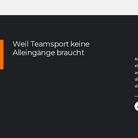
Weil Teamsport keine
Alleingänge braucht
A
e
a
d
da