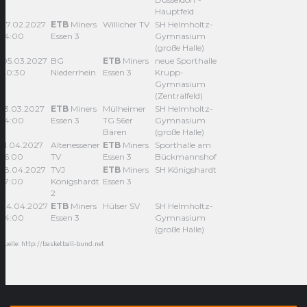
Hauptfeld
27.02.2027
ETB
Miners
Willicher TV
SH Helmholtz-
14:00
Essen 3
Gymnasium
(große Halle)
05.03.2027
BG
ETB
Miners
neue Sporthalle
20:30
Niederrhein
Essen 3
Krupp-
Gymnasium
(Zentralfeld)
13.03.2027
ETB
Miners
Mülheimer
SH Helmholtz-
14:00
Essen 3
TG 56er
Gymnasium
Bären
(große Halle)
11.04.2027
Altenessener
ETB
Miners
Sporthalle am
16:00
TV
Essen 3
Bückmannshof
18.04.2027
TVJ
ETB
Miners
SH Königshardt
17:00
Königshardt
Essen 3
2
24.04.2027
ETB
Miners
Hülser SV
SH Helmholtz-
14:00
Essen 3
Gymnasium
(große Halle)
Quelle: http://basketball-bund.net