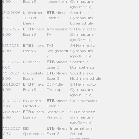
14:00
Essen 3
Niederrhein
Gymnasium
(große Halle)
03.12.2026
Mülheimer
ETB
Miners
Sporthalle
20:30
TG 56er
Essen 3
Gymnasium
Bären
Luisenschule
12.12.2026
ETB
Miners
Altenessener
SH Helmholtz-
14:00
Essen 3
TV
Gymnasium
(große Halle)
19.12.2026
ETB
Miners
TVJ
SH Helmholtz-
14:00
Essen 3
Königshardt
Gymnasium
2
(große Halle)
09.01.2027
Hülser SV
ETB
Miners
Sporthalle
19:00
Essen 3
Bonhoefferstr.
17.01.2027
CroBaskets
ETB
Miners
Sporthalle der
18:00
Essen
Essen 3
Hüttmannschule
23.01.2027
ETB
Miners
DJK Adler
SH Helmholtz-
14:00
Essen 3
Frintrop
Gymnasium
(große Halle)
30.01.2027
BG Kamp-
ETB
Miners
Glückaufhalle I
17:30
Lintfort 2
Essen 3
13.02.2027
ETB
Miners
Sportclub
SH Helmholtz-
14:00
Essen 3
Krefeld 2
Gymnasium
(große Halle)
17.02.2027
ISD
ETB
Miners
International
20:30
Sportverein
Essen 3
School
Düsseldorf -