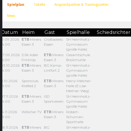
Spielplan
Tabelle
Ansprechpartner & Trainingszeiten
News
Datum
Heim
Gast
Spielhalle
Schiedsrichte
19.09.2026
ETB
Miners
CroBaskets
SH Helmholtz-
14:00
Essen 3
Essen
Gymnasium
(große Halle)
27.09.2026
DJK Adler
ETB
Miners
Gesamtschule
16:00
Frintrop
Essen 3
Bockmühle
03.10.2026
ETB
Miners
BG Kamp-
SH Helmholtz-
14:00
Essen 3
Lintfort 2
Gymnasium
(große Halle)
11.10.2026
Sportclub
ETB
Miners
Heinz-Melcher-
18:00
Krefeld 2
Essen 3
Halle (E:Lise-
Meitner-Weg)
07.11.2026
ETB
Miners
ISD
SH Helmholtz-
14:00
Essen 3
Sportverein
Gymnasium
(große Halle)
14.11.2026
Willicher TV
ETB
Miners
Robert-
18:00
Essen 3
Schuman-
Sporthalle
28.11.2026
ETB
Miners
BG
SH Helmholtz-