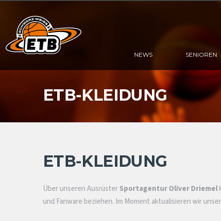
NEWS
SENIOREN
ETB-KLEIDUNG
ETB-KLEIDUNG
Über unseren Ausrüster
Sportagentur Oliver Driemel
k
und Fanware beziehen. Im Moment aktualisieren wir unsere 