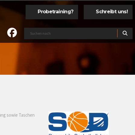
Probetraining?
Schreibt uns!
dung sowie Taschen