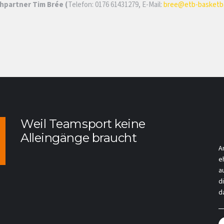
hpartner Tim Brée (
Telefon: 0176 61431279, E-Mail:
bree@etb-basketba
Weil Teamsport keine
Alleingänge braucht
A
e
a
d
da