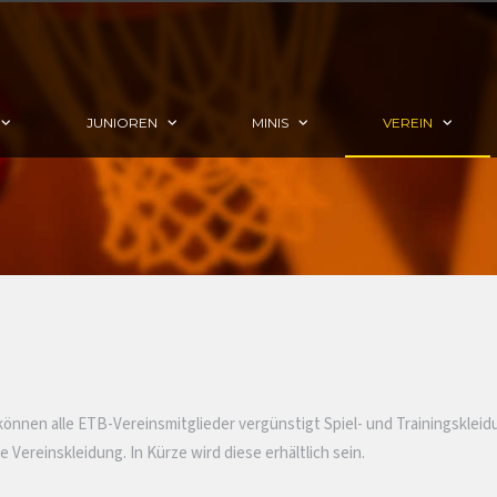
JUNIOREN
MINIS
VEREIN
önnen alle ETB-Vereinsmitglieder vergünstigt Spiel- und Trainingsklei
Vereinskleidung. In Kürze wird diese erhältlich sein.