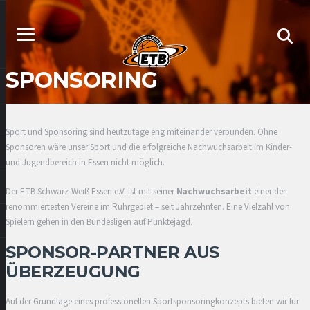
SPONSORING
Sport und Sponsoring sind heutzutage eng miteinander verbunden. Ohne
Sponsoren wäre unser Sport und die erfolgreiche Nachwuchsarbeit im Kinder-
und Jugendbereich in Essen nicht möglich.
Der ETB Schwarz-Weiß Essen e.V. ist mit seiner
Nachwuchsarbeit
einer der
renommiertesten Vereine im Ruhrgebiet – seit Jahrzehnten. Eine Vielzahl von
Spielern gehen in den Bundesligen auf Punktejagd.
SPONSOR-PARTNER AUS
ÜBERZEUGUNG
Auf der Grundlage eines professionellen Sportsponsoringkonzepts bieten wir für