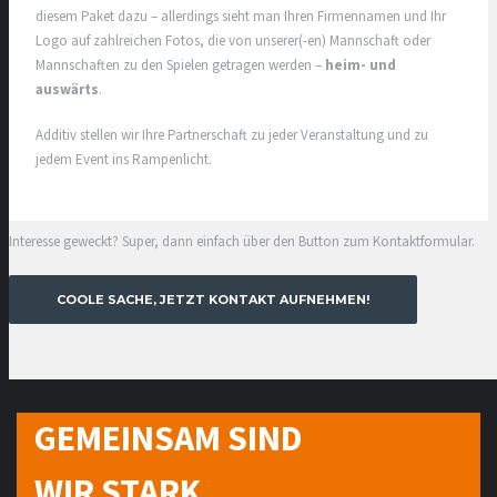
diesem Paket dazu – allerdings sieht man Ihren Firmennamen und Ihr
Logo auf zahlreichen Fotos, die von unserer(-en) Mannschaft oder
Mannschaften zu den Spielen getragen werden –
heim- und
auswärts
.
Additiv stellen wir Ihre Partnerschaft zu jeder Veranstaltung und zu
jedem Event ins Rampenlicht.
Interesse geweckt? Super, dann einfach über den Button zum Kontaktformular.
COOLE SACHE, JETZT KONTAKT AUFNEHMEN!
GEMEINSAM SIND
WIR STARK