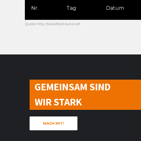
Nr.
Tag
Datum
Quelle: http://basketball-bund.net
GEMEINSAM SIND
WIR STARK
MACH MIT!