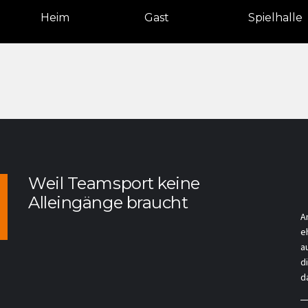
Heim
Gast
Spielhalle
Weil Teamsport keine
Alleingänge braucht
A
e
a
d
da