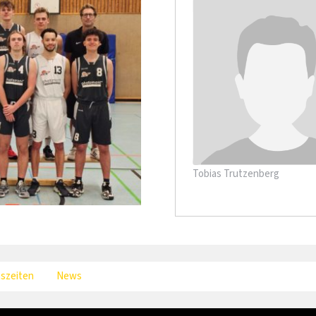
Tobias Trutzenberg
gszeiten
News