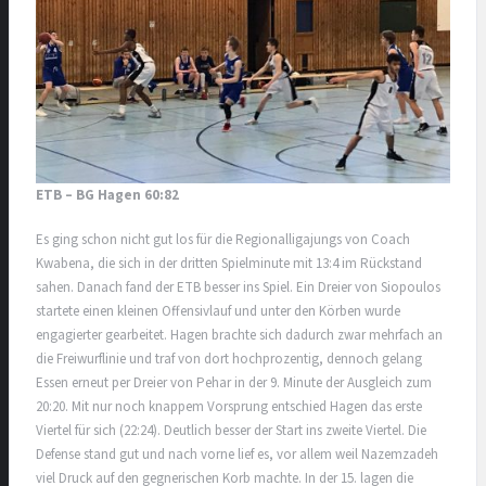
ETB – BG Hagen 60:82
Es ging schon nicht gut los für die Regionalligajungs von Coach
Kwabena, die sich in der dritten Spielminute mit 13:4 im Rückstand
sahen. Danach fand der ETB besser ins Spiel. Ein Dreier von Siopoulos
startete einen kleinen Offensivlauf und unter den Körben wurde
engagierter gearbeitet. Hagen brachte sich dadurch zwar mehrfach an
die Freiwurflinie und traf von dort hochprozentig, dennoch gelang
Essen erneut per Dreier von Pehar in der 9. Minute der Ausgleich zum
20:20. Mit nur noch knappem Vorsprung entschied Hagen das erste
Viertel für sich (22:24). Deutlich besser der Start ins zweite Viertel. Die
Defense stand gut und nach vorne lief es, vor allem weil Nazemzadeh
viel Druck auf den gegnerischen Korb machte. In der 15. lagen die