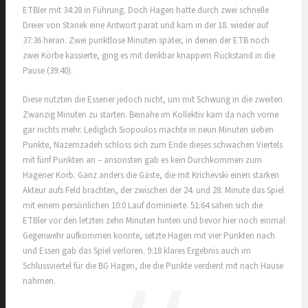
ETBler mit 34:28 in Führung. Doch Hagen hatte durch zwei schnelle
Dreier von Stanek eine Antwort parat und kam in der 18. wieder auf
37:36 heran. Zwei punktlose Minuten später, in denen der ETB noch
zwei Körbe kassierte, ging es mit denkbar knappem Rückstand in die
Pause (39:40).
Diese nutzten die Essener jedoch nicht, um mit Schwung in die zweiten
Zwanzig Minuten zu starten. Beinahe im Kollektiv kam da nach vorne
gar nichts mehr. Lediglich Siopoulos machte in neun Minuten sieben
Punkte, Nazemzadeh schloss sich zum Ende dieses schwachen Viertels
mit fünf Punkten an – ansonsten gab es kein Durchkommen zum
Hagener Korb. Ganz anders die Gäste, die mit Krichevski einen starken
Akteur aufs Feld brachten, der zwischen der 24. und 28. Minute das Spiel
mit einem persönlichen 10:0 Lauf dominierte. 51:64 sahen sich die
ETBler vor den letzten zehn Minuten hinten und bevor hier noch einmal
Gegenwehr aufkommen konnte, setzte Hagen mit vier Punkten nach
und Essen gab das Spiel verloren. 9:18 klares Ergebnis auch im
Schlussviertel für die BG Hagen, die die Punkte verdient mit nach Hause
nahmen.