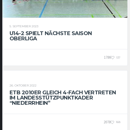
5. SEPTEMBER 2023
U14-2 SPIELT NÄCHSTE SAISON
OBERLIGA
1786
137
U14-1
U14-2
26. OKTOBER 2022
ETB 2010ER GLEICH 4-FACH VERTRETEN
IM LANDESSTÜTZPUNKTKADER
“NIEDERRHEIN”
2078
168