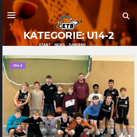
KATEGORIE:
U14-2
START
NEWS
JUNIOREN
U14-2
U14-2