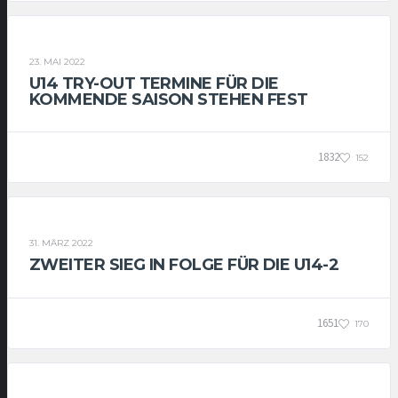
U14-1
U14-2
23. MAI 2022
U14 TRY-OUT TERMINE FÜR DIE
KOMMENDE SAISON STEHEN FEST
1832
152
U14-2
31. MÄRZ 2022
ZWEITER SIEG IN FOLGE FÜR DIE U14-2
1651
170
U14-2