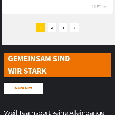
1311
125
1
2
3
GEMEINSAM SIND
WIR STARK
MACH MIT!
Weil Teamsport keine Alleingänge