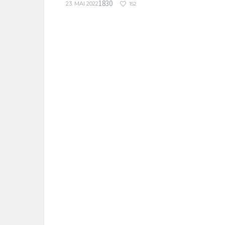
1830
23. MAI 2022
152