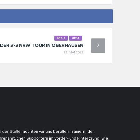
U12-2
U12-1
I DER 3×3 NRW TOUR IN OBERHAUSEN
23. MAI 2022
n der Stelle möchten wir uns bei allen Trainern, den
hrenamtlichen Supportern im Vorder- und Hintergrund, wie