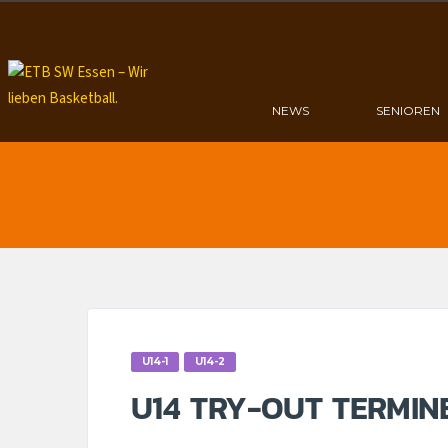
NEWS
SENIOREN
U14-1
U14-2
U14 TRY-OUT TERMIN