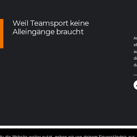
Weil Teamsport keine
Alleingänge braucht
A
e
a
d
da
ressum
Datenschutzerklärung
Kon
u die Website weiter nutzt, gehen wir von deinem Einverständnis aus.