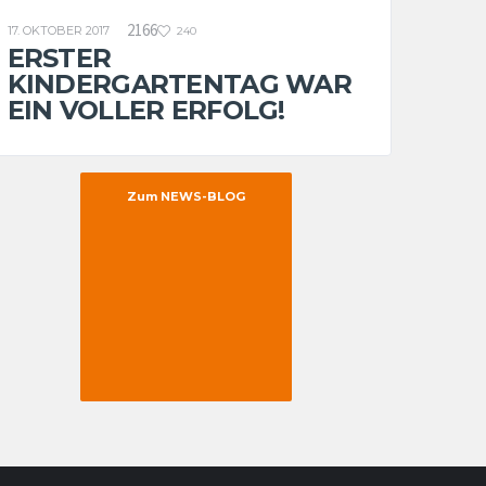
ETB WORLD
U8
2166
17. OKTOBER 2017
240
ERSTER
KINDERGARTENTAG WAR
EIN VOLLER ERFOLG!
Zum NEWS-BLOG