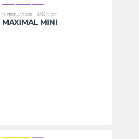
U10
U12-1
U8
2493
15. FEBRUAR 2019
227
MAXIMAL MINI