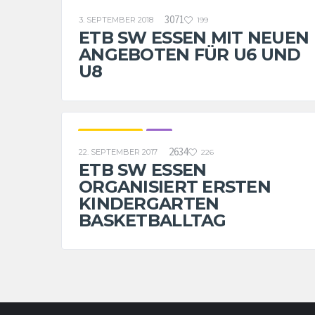
U8
3071
3. SEPTEMBER 2018
199
ETB SW ESSEN MIT NEUEN
ANGEBOTEN FÜR U6 UND
U8
ETB WORLD
U8
2634
22. SEPTEMBER 2017
226
ETB SW ESSEN
ORGANISIERT ERSTEN
KINDERGARTEN
BASKETBALLTAG