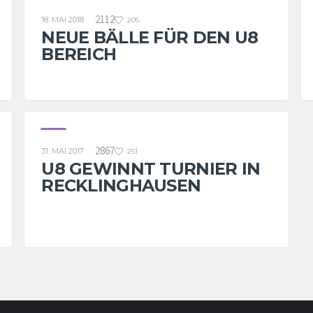
U8
2112
18. MAI 2018
205
NEUE BÄLLE FÜR DEN U8
BEREICH
U8
2867
31. MAI 2017
251
U8 GEWINNT TURNIER IN
RECKLINGHAUSEN