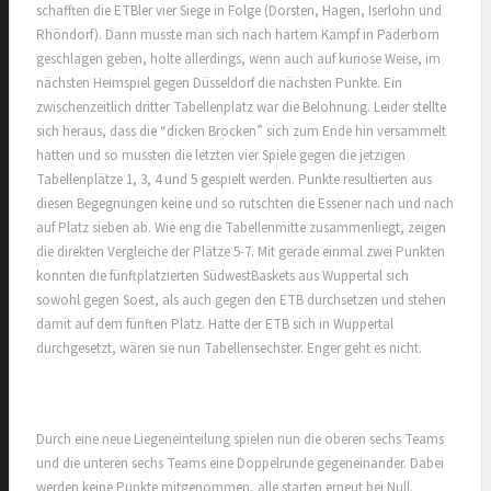
schafften die ETBler vier Siege in Folge (Dorsten, Hagen, Iserlohn und
Rhöndorf). Dann musste man sich nach hartem Kampf in Paderborn
geschlagen geben, holte allerdings, wenn auch auf kuriose Weise, im
nächsten Heimspiel gegen Düsseldorf die nächsten Punkte. Ein
zwischenzeitlich dritter Tabellenplatz war die Belohnung. Leider stellte
sich heraus, dass die “dicken Brocken” sich zum Ende hin versammelt
hatten und so mussten die letzten vier Spiele gegen die jetzigen
Tabellenplätze 1, 3, 4 und 5 gespielt werden. Punkte resultierten aus
diesen Begegnungen keine und so rutschten die Essener nach und nach
auf Platz sieben ab. Wie eng die Tabellenmitte zusammenliegt, zeigen
die direkten Vergleiche der Plätze 5-7. Mit gerade einmal zwei Punkten
konnten die fünftplatzierten SüdwestBaskets aus Wuppertal sich
sowohl gegen Soest, als auch gegen den ETB durchsetzen und stehen
damit auf dem fünften Platz. Hätte der ETB sich in Wuppertal
durchgesetzt, wären sie nun Tabellensechster. Enger geht es nicht.
Durch eine neue Liegeneinteilung spielen nun die oberen sechs Teams
und die unteren sechs Teams eine Doppelrunde gegeneinander. Dabei
werden keine Punkte mitgenommen, alle starten erneut bei Null.