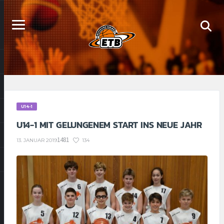
U14-1
U14-1 MIT GELUNGENEM START INS NEUE JAHR
1481
134
13. JANUAR 2019