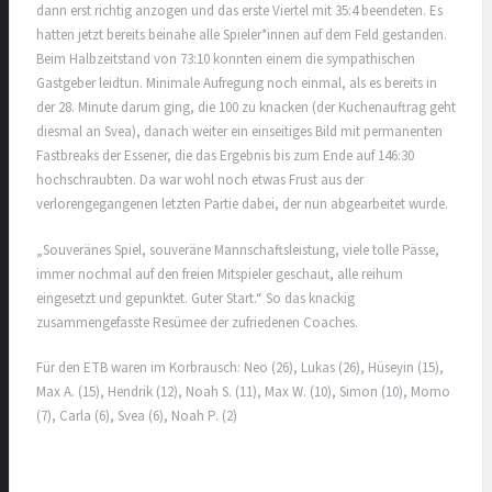
dann erst richtig anzogen und das erste Viertel mit 35:4 beendeten. Es
hatten jetzt bereits beinahe alle Spieler*innen auf dem Feld gestanden.
Beim Halbzeitstand von 73:10 konnten einem die sympathischen
Gastgeber leidtun. Minimale Aufregung noch einmal, als es bereits in
der 28. Minute darum ging, die 100 zu knacken (der Kuchenauftrag geht
diesmal an Svea), danach weiter ein einseitiges Bild mit permanenten
Fastbreaks der Essener, die das Ergebnis bis zum Ende auf 146:30
hochschraubten. Da war wohl noch etwas Frust aus der
verlorengegangenen letzten Partie dabei, der nun abgearbeitet wurde.
„Souveränes Spiel, souveräne Mannschaftsleistung, viele tolle Pässe,
immer nochmal auf den freien Mitspieler geschaut, alle reihum
eingesetzt und gepunktet. Guter Start.“ So das knackig
zusammengefasste Resümee der zufriedenen Coaches.
Für den ETB waren im Korbrausch: Neo (26), Lukas (26), Hüseyin (15),
Max A. (15), Hendrik (12), Noah S. (11), Max W. (10), Simon (10), Momo
(7), Carla (6), Svea (6), Noah P. (2)