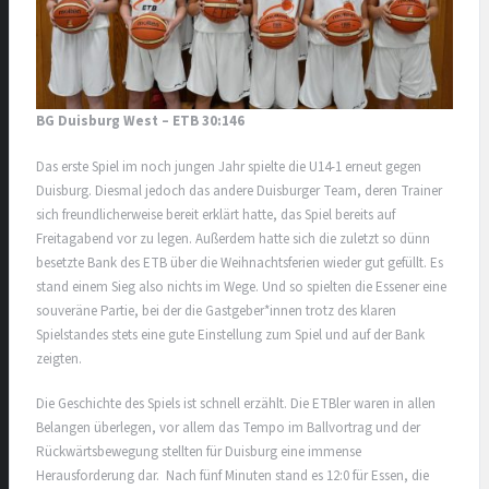
BG Duisburg West – ETB 30:146
Das erste Spiel im noch jungen Jahr spielte die U14-1 erneut gegen
Duisburg. Diesmal jedoch das andere Duisburger Team, deren Trainer
sich freundlicherweise bereit erklärt hatte, das Spiel bereits auf
Freitagabend vor zu legen. Außerdem hatte sich die zuletzt so dünn
besetzte Bank des ETB über die Weihnachtsferien wieder gut gefüllt. Es
stand einem Sieg also nichts im Wege. Und so spielten die Essener eine
souveräne Partie, bei der die Gastgeber*innen trotz des klaren
Spielstandes stets eine gute Einstellung zum Spiel und auf der Bank
zeigten.
Die Geschichte des Spiels ist schnell erzählt. Die ETBler waren in allen
Belangen überlegen, vor allem das Tempo im Ballvortrag und der
Rückwärtsbewegung stellten für Duisburg eine immense
Herausforderung dar. Nach fünf Minuten stand es 12:0 für Essen, die