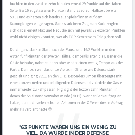
buchten in den zweiten zehn Minuten erneut 29 Punkte auf die Haben-
Seite. Bei 16 zugelassenen Punkten stand es so zur Halbzeit bereits
59:33 und es hatten sich bereits alle Spieler*innen auf dem
Scoringbogen eingetragen. Ganz stark beim Zug zum Korb zeigten
sich dabei erneut Max und Neo, die sich mit jeweils 33 erzielten Punkten
wohl nicht einigen konnten, wer als TOP-Scorer vom Feld gehen soll.
Durch ganz starken Start nach der Pause und 16:2 Punkten in den
ersten fünf Minuten der zweiten Hälfte, demoralisierten die Essener die
Gäste beinahe, nahmen dann aber wieder einen wenig Tempo aus der
Partie. Dennoch war das dritte Viertel in Offense wie Defense stark
gespielt und ging 28:11 an den ETB. Besonders Simon überzeugte mit
einer konzentrierten und intelligenten Defense und verleitete die Gäste
immer wieder zu Fehlpässen. Highlight der letzten zehn Minuten, in
denen der Spielstand verwaltet wurde (20:19), war der Backauftrag an
Lukas, der nach vielen schönen Aktionen in der Offense diesen Auftrag
mehr als verdient hatte 🙂
“63 PUNKTE WAREN UNS EIN WENIG ZU
VIEL, DA WURDE IN DER DEFENSE