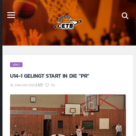
U14-1
U14-1 GELINGT START IN DIE “PR”
1425
115
18. JANUAR 2020