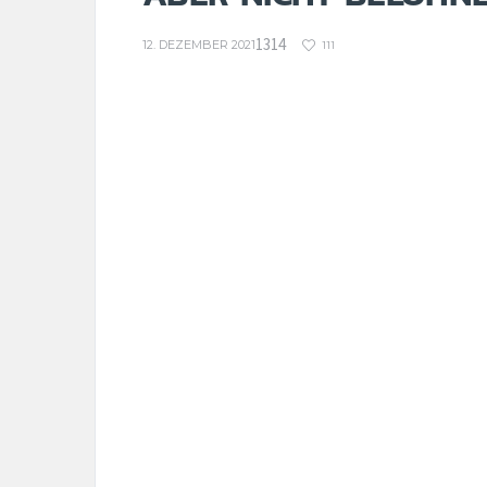
1314
12. DEZEMBER 2021
111