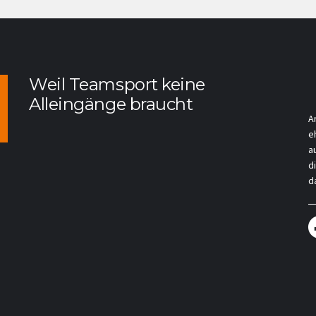
Weil Teamsport keine
Alleingänge braucht
A
e
a
d
da