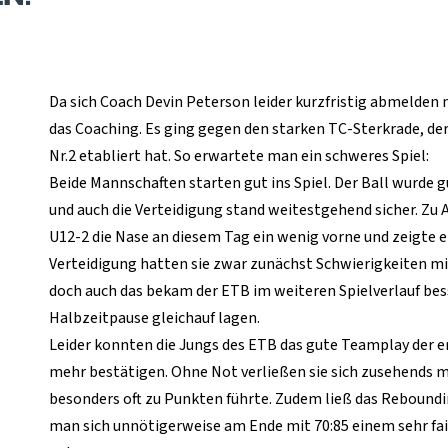
Da sich Coach Devin Peterson leider kurzfristig abmelden 
das Coaching. Es ging gegen den starken TC-Sterkrade, der 
Nr.2 etabliert hat. So erwartete man ein schweres Spiel:
Beide Mannschaften starten gut ins Spiel. Der Ball wurde
und auch die Verteidigung stand weitestgehend sicher. Zu A
U12-2 die Nase an diesem Tag ein wenig vorne und zeigte 
Verteidigung hatten sie zwar zunächst Schwierigkeiten mi
doch auch das bekam der ETB im weiteren Spielverlauf besse
Halbzeitpause gleichauf lagen.
Leider konnten die Jungs des ETB das gute Teamplay der e
mehr bestätigen. Ohne Not verließen sie sich zusehends m
besonders oft zu Punkten führte. Zudem ließ das Reboun
man sich unnötigerweise am Ende mit 70:85 einem sehr f