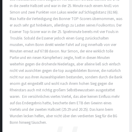
in die zweite Halbzeit und war in der 25. Minute nach einem And1 von
Simon und zwei Punkten von Lukas wieder auf Schlagdistanz (61:66).
Max hatte die Verteidigung des Bonner TOP-Scorers übernommen, was
er auch sehr gut hinbekam, allerdings zu Lasten seines Foulkontos. Der
Essener Top-Scorer war in der 25. Spielminute bereits mit vier Fouls in
Trouble. Sobald die Essener jedoch einen Gang zurückschalten
mussten, nahm Bonn direkt wieder Fahrt auf zog innerhalb von vier
Minuten erneut auf 67:88 davon. Nur Simon, der eine wirklich tolle
Partie und ein riesen Kämpferherz zeigte, hielt in diesen Minuten
weiterhin gegen die drohende Niederlage, aber alleine ließ sich einfach
nicht viel ausrichten gegen die top ausgebildeten Bonner, die natürlich
nicht nur aus ihren Auswahlspielern bestanden, sondern durch die Bank
enorm gut eingestellt und wohl nach ihrem hohen Sieg gegen die
Rheinstars auch mit richtig großem Selbstbewusstsein ausgestattet
waren. Ein versöhnliches viertes Viertel, das aber keinen Einfluss mehr
auf das Endergebnis hatte, bescherte dem ETB den Gewinn eines
Viertels und der zweiten Halbzeit (25:29 und 20:25). Das kann beim
Wunden lecken helfen, aber nicht über den verdienten Sieg für die BG
Bonn hinweg täuschen.