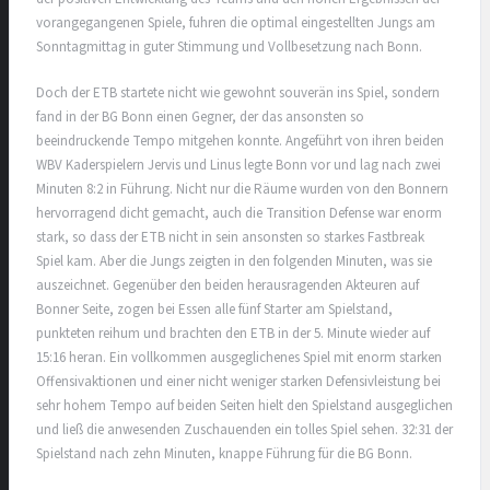
vorangegangenen Spiele, fuhren die optimal eingestellten Jungs am
Sonntagmittag in guter Stimmung und Vollbesetzung nach Bonn.
Doch der ETB startete nicht wie gewohnt souverän ins Spiel, sondern
fand in der BG Bonn einen Gegner, der das ansonsten so
beeindruckende Tempo mitgehen konnte. Angeführt von ihren beiden
WBV Kaderspielern Jervis und Linus legte Bonn vor und lag nach zwei
Minuten 8:2 in Führung. Nicht nur die Räume wurden von den Bonnern
hervorragend dicht gemacht, auch die Transition Defense war enorm
stark, so dass der ETB nicht in sein ansonsten so starkes Fastbreak
Spiel kam. Aber die Jungs zeigten in den folgenden Minuten, was sie
auszeichnet. Gegenüber den beiden herausragenden Akteuren auf
Bonner Seite, zogen bei Essen alle fünf Starter am Spielstand,
punkteten reihum und brachten den ETB in der 5. Minute wieder auf
15:16 heran. Ein vollkommen ausgeglichenes Spiel mit enorm starken
Offensivaktionen und einer nicht weniger starken Defensivleistung bei
sehr hohem Tempo auf beiden Seiten hielt den Spielstand ausgeglichen
und ließ die anwesenden Zuschauenden ein tolles Spiel sehen. 32:31 der
Spielstand nach zehn Minuten, knappe Führung für die BG Bonn.