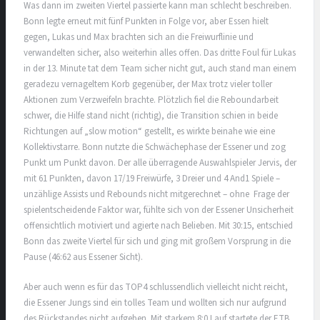
Was dann im zweiten Viertel passierte kann man schlecht beschreiben.
Bonn legte erneut mit fünf Punkten in Folge vor, aber Essen hielt
gegen, Lukas und Max brachten sich an die Freiwurflinie und
verwandelten sicher, also weiterhin alles offen. Das dritte Foul für Lukas
in der 13. Minute tat dem Team sicher nicht gut, auch stand man einem
geradezu vernageltem Korb gegenüber, der Max trotz vieler toller
Aktionen zum Verzweifeln brachte. Plötzlich fiel die Reboundarbeit
schwer, die Hilfe stand nicht (richtig), die Transition schien in beide
Richtungen auf „slow motion“ gestellt, es wirkte beinahe wie eine
Kollektivstarre. Bonn nutzte die Schwächephase der Essener und zog
Punkt um Punkt davon. Der alle überragende Auswahlspieler Jervis, der
mit 61 Punkten, davon 17/19 Freiwürfe, 3 Dreier und 4 And1 Spiele –
unzählige Assists und Rebounds nicht mitgerechnet – ohne Frage der
spielentscheidende Faktor war, fühlte sich von der Essener Unsicherheit
offensichtlich motiviert und agierte nach Belieben. Mit 30:15, entschied
Bonn das zweite Viertel für sich und ging mit großem Vorsprung in die
Pause (46:62 aus Essener Sicht).
Aber auch wenn es für das TOP4 schlussendlich vielleicht nicht reicht,
die Essener Jungs sind ein tolles Team und wollten sich nur aufgrund
des Rückstandes nicht aufgeben. Mit starkem 8:0 Lauf startete der ETB