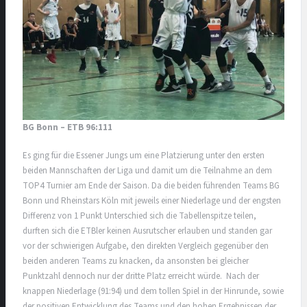
BG Bonn – ETB 96:111
Es ging für die Essener Jungs um eine Platzierung unter den ersten
beiden Mannschaften der Liga und damit um die Teilnahme an dem
TOP4 Turnier am Ende der Saison. Da die beiden führenden Teams BG
Bonn und Rheinstars Köln mit jeweils einer Niederlage und der engsten
Differenz von 1 Punkt Unterschied sich die Tabellenspitze teilen,
durften sich die ETBler keinen Ausrutscher erlauben und standen gar
vor der schwierigen Aufgabe, den direkten Vergleich gegenüber den
beiden anderen Teams zu knacken, da ansonsten bei gleicher
Punktzahl dennoch nur der dritte Platz erreicht würde. Nach der
knappen Niederlage (91:94) und dem tollen Spiel in der Hinrunde, sowie
der positiven Entwicklung des Teams und den hohen Ergebnissen der