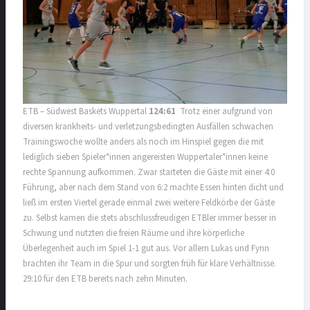
ETB – Südwest Baskets Wuppertal
124:61
Trotz einer aufgrund von
diversen krankheits- und verletzungsbedingten Ausfällen schwachen
Trainingswoche wollte anders als noch im Hinspiel gegen die mit
lediglich sieben Spieler*innen angereisten Wuppertaler*innen keine
rechte Spannung aufkommen. Zwar starteten die Gäste mit einer 4:0
Führung, aber nach dem Stand von 6:2 machte Essen hinten dicht und
ließ im ersten Viertel gerade einmal zwei weitere Feldkörbe der Gäste
zu. Selbst kamen die stets abschlussfreudigen ETBler immer besser in
Schwung und nutzten die freien Räume und ihre körperliche
Überlegenheit auch im Spiel 1-1 gut aus. Vor allem Lukas und Fynn
brachten ihr Team in die Spur und sorgten früh für klare Verhältnisse.
29:10 für den ETB bereits nach zehn Minuten.