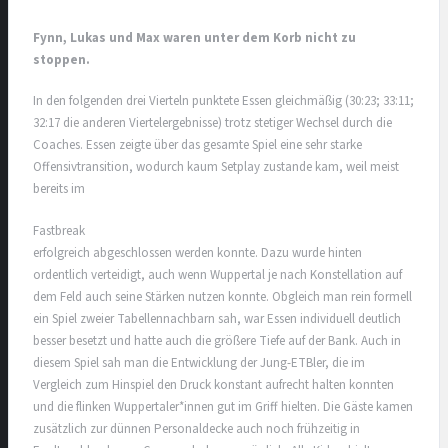
Fynn, Lukas und Max waren unter dem Korb nicht zu
stoppen.
In den folgenden drei Vierteln punktete Essen gleichmäßig (30:23; 33:11;
32:17 die anderen Viertelergebnisse) trotz stetiger Wechsel durch die
Coaches. Essen zeigte über das gesamte Spiel eine sehr starke
Offensivtransition, wodurch kaum Setplay zustande kam, weil meist
bereits im
Fastbreak
erfolgreich abgeschlossen werden konnte. Dazu wurde hinten
ordentlich verteidigt, auch wenn Wuppertal je nach Konstellation auf
dem Feld auch seine Stärken nutzen konnte. Obgleich man rein formell
ein Spiel zweier Tabellennachbarn sah, war Essen individuell deutlich
besser besetzt und hatte auch die größere Tiefe auf der Bank. Auch in
diesem Spiel sah man die Entwicklung der Jung-ETBler, die im
Vergleich zum Hinspiel den Druck konstant aufrecht halten konnten
und die flinken Wuppertaler*innen gut im Griff hielten. Die Gäste kamen
zusätzlich zur dünnen Personaldecke auch noch frühzeitig in