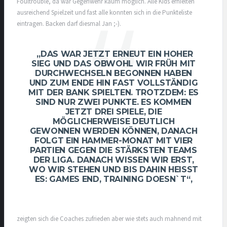
Foultrouble, da war Gegenwehr kaum möglich. Alle Kids erhielten
ausreichend Spielzeit und fast alle konnten sich in die Punkteliste
eintragen. Backen darf diesmal Jan ;-).
„DAS WAR JETZT ERNEUT EIN HOHER
SIEG UND DAS OBWOHL WIR FRÜH MIT
DURCHWECHSELN BEGONNEN HABEN
UND ZUM ENDE HIN FAST VOLLSTÄNDIG
MIT DER BANK SPIELTEN. TROTZDEM: ES
SIND NUR ZWEI PUNKTE. ES KOMMEN
JETZT DREI SPIELE, DIE
MÖGLICHERWEISE DEUTLICH
GEWONNEN WERDEN KÖNNEN, DANACH
FOLGT EIN HAMMER-MONAT MIT VIER
PARTIEN GEGEN DIE STÄRKSTEN TEAMS
DER LIGA. DANACH WISSEN WIR ERST,
WO WIR STEHEN UND BIS DAHIN HEISST E
S: GAMES END, TRAINING DOESN`T“,
zeigten sich die Coaches zufrieden aber wie stets auch mahnend mit