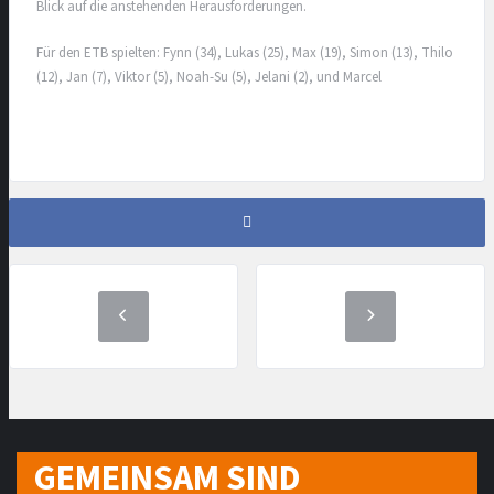
Blick auf die anstehenden Herausforderungen.
Für den ETB spielten: Fynn (34), Lukas (25), Max (19), Simon (13), Thilo
(12), Jan (7), Viktor (5), Noah-Su (5), Jelani (2), und Marcel
GEMEINSAM SIND