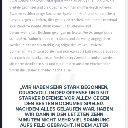
Zwei weitere ähnliche Viertel später stand es 79:22 (27:11 und 26:6 die
Viertelergebnisse) und die Coaches konnten munter durch rotieren.
Zwar versuchten einige Bochumer Spieler mit Kraft und körperlichem
Einsatz gegen zu halten, dies gelang aber selten und brachte maximal
spielstandirrelevante Diskussionen über Offensiv- und
Defensivverhalten. Bochum gelangen im letzten Viertel einige Würfe
von außen. Dadurch konnte der Spielstand ein wenig angeglichen
werden, die Essener Verteidigung zeigte sich im Schlussviertel
gönnerisch. Nach zwei Spielen war nun etwas die Luft raus, daraus soll
aber nach den starken ersten Vierteln kein Vorwurf formuliert werden.
Mit einem deutlichen Sieg und vier Punkten aus dem Wochenende
fuhren die Essener zufrieden nach Hause.
„WIR HABEN SEHR STARK BEGONNEN,
DRUCKVOLL IN DER OFFENSE UND MIT
STARKER DEFENSE VOR ALLEM GEGEN
DEN BESTEN BOCHUMER SPIELER.
NACHDEM ALLES GELAUFEN WAR, HABEN
WIR DANN IN DEN LETZTEN ZEHN
MINUTEN NICHT MEHR VIEL SPANNUNG
AUFS FELD GEBRACHT. IN DEM ALTER