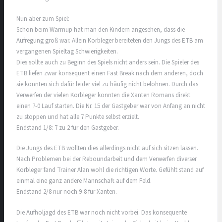
Nun aber zum Spiel:
Schon beim Warmup hat man den Kindern angesehen, dass die
Aufregung groß war. Allein Korbleger bereiteten den Jungs des ETB am
vergangenen Spieltag Schwierigkeiten.
Dies sollte auch zu Beginn des Spiels nicht anders sein. Die Spieler des
ETB liefen zwar konsequent einen Fast Break nach dem anderen, doch
sie konnten sich dafür leider viel zu häufig nicht belohnen. Durch das
Verwerfen der vielen Korbleger konnten die Xanten Romans direkt
einen 7-0 Lauf starten. Die Nr. 15 der Gastgeber war von Anfang an nicht
zu stoppen und hat alle 7 Punkte selbst erzielt.
Endstand 1/8: 7 zu 2 für den Gastgeber.
Die Jungs des ETB wollten dies allerdings nicht auf sich sitzen lassen.
Nach Problemen bei der Reboundarbeit und dem Verwerfen diverser
Korbleger fand Trainer Alan wohl die richtigen Worte. Gefühlt stand auf
einmal eine ganz andere Mannschaft auf dem Feld.
Endstand 2/8 nur noch 9-8 für Xanten.
Die Aufholjagd des ETB war noch nicht vorbei. Das konsequente