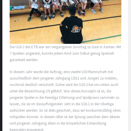
Die U10-2 des ETB war am vergangenen Sonntag zu Gast in Xanten. Mit
7 Spielern angereist, konnte jedem Kind zum Debut genug Spielzeit
garantiert werden.
In diesem Jahr wurde der Auftrag, eine zweite U10 Mannschaft mit
ausschließlich dem jüngeren Jahrgang (2011 und Jünger) zu melden,
nochmal deutlich verschärft. Daher wird die U10-2 bei uns intern auch
unter der Bezeichnung U9 geführt. Sinn dieses Konzepts ist es, die
jüngeren Spieler in der Kreisliga Erfahrung und Spielpraxis sammeln zu
lassen, da sie im darauffolgenden Jahr in die U10-1 in der Oberliga
aufrücken werden. So ist stets gesichert, dass wir konkurrenzfähig oben
mitspielen können. In diesem Alter ist der Sprung zwischen dem älteren
und jüngeren Jahrgang allein in der körperlichen Entwicklung
besonders gravierend.