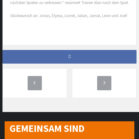
nächsten Spielen zu verbessern.“ resümiert Trainer Alan nach dem Spiel.
Glückwunsch an: Jonas, Elyesa, Lionel, Julian, Jamal, Levin und Joel!
GEMEINSAM SIND