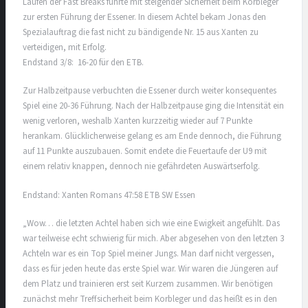
Laufen der Fast Breaks führte mit steigender Sicherheit beim Korbleger
zur ersten Führung der Essener. In diesem Achtel bekam Jonas den
Spezialauftrag die fast nicht zu bändigende Nr. 15 aus Xanten zu
verteidigen, mit Erfolg.
Endstand 3/8: 16-20 für den ETB.
Zur Halbzeitpause verbuchten die Essener durch weiter konsequentes
Spiel eine 20-36 Führung. Nach der Halbzeitpause ging die Intensität ein
wenig verloren, weshalb Xanten kurzzeitig wieder auf 7 Punkte
herankam. Glücklicherweise gelang es am Ende dennoch, die Führung
auf 11 Punkte auszubauen. Somit endete die Feuertaufe der U9 mit
einem relativ knappen, dennoch nie gefährdeten Auswärtserfolg.
Endstand: Xanten Romans 47:58 ETB SW Essen
„Wow… die letzten Achtel haben sich wie eine Ewigkeit angefühlt. Das
war teilweise echt schwierig für mich. Aber abgesehen von den letzten 3
Achteln war es ein Top Spiel meiner Jungs. Man darf nicht vergessen,
dass es für jeden heute das erste Spiel war. Wir waren die Jüngeren auf
dem Platz und trainieren erst seit Kurzem zusammen. Wir benötigen
zunächst mehr Treffsicherheit beim Korbleger und das heißt es in den