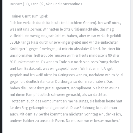
Bennett (11), Lenn (6), Akin und Konstantinos
Trainer Gerrit zum Spiel:
“Ich bin wirklich durch für heute (mit leichtem Grinsen). Ich weiß nicht,
was mit uns los war. Wir hatten leichte Größennachteile, das mag
vielleicht ein wenig eingeschüchtert haben, aber wieso wirklich gefühlt
JEDER lange Pass durch unsere Finger gleitet und wir die einfachsten
Korbleger 1 gegen 0 verlegen, ist mir ein absolutes Rätsel. Bei einer für
uns normalen Trefferquote müssen wir hier heute mindestens 80 eher
90 Punkte machen. Es war am Ende nur noch sinnloses Rumgeballer
und kein Basketball, was wir gespielt haben. Wir haben mit Angst
gespielt und ich weiß nicht im Geringsten warum, nachdem wir im Spiel
gegen die deutlich stärkeren Duisburger so dominiert haben. Das
haben die CroBaskets gut ausgenutzt, Kompliment. Sie haben es uns
mit ihrem Kampf deutlich schwerer gemacht, als wir dachten.
Trotzdem auch das Kompliment an meine Jungs, sie haben heute hart
für den Sieg gekämpft und gearbeitet. Diese Erfahrung braucht man
auch. Mit dem TV Gerthe kommt am nächsten Sonntag ein, denke ich,
anderes Kaliber zu uns nach Essen. Da müssen wir es besser machen.”