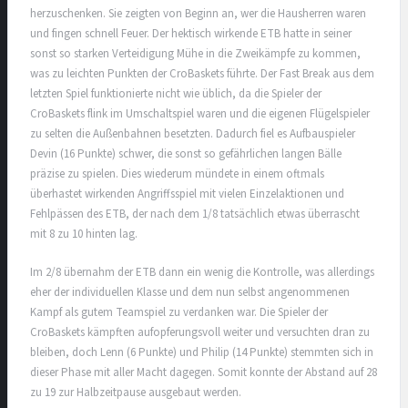
herzuschenken. Sie zeigten von Beginn an, wer die Hausherren waren
und fingen schnell Feuer. Der hektisch wirkende ETB hatte in seiner
sonst so starken Verteidigung Mühe in die Zweikämpfe zu kommen,
was zu leichten Punkten der CroBaskets führte. Der Fast Break aus dem
letzten Spiel funktionierte nicht wie üblich, da die Spieler der
CroBaskets flink im Umschaltspiel waren und die eigenen Flügelspieler
zu selten die Außenbahnen besetzten. Dadurch fiel es Aufbauspieler
Devin (16 Punkte) schwer, die sonst so gefährlichen langen Bälle
präzise zu spielen. Dies wiederum mündete in einem oftmals
überhastet wirkenden Angriffsspiel mit vielen Einzelaktionen und
Fehlpässen des ETB, der nach dem 1/8 tatsächlich etwas überrascht
mit 8 zu 10 hinten lag.
Im 2/8 übernahm der ETB dann ein wenig die Kontrolle, was allerdings
eher der individuellen Klasse und dem nun selbst angenommenen
Kampf als gutem Teamspiel zu verdanken war. Die Spieler der
CroBaskets kämpften aufopferungsvoll weiter und versuchten dran zu
bleiben, doch Lenn (6 Punkte) und Philip (14 Punkte) stemmten sich in
dieser Phase mit aller Macht dagegen. Somit konnte der Abstand auf 28
zu 19 zur Halbzeitpause ausgebaut werden.