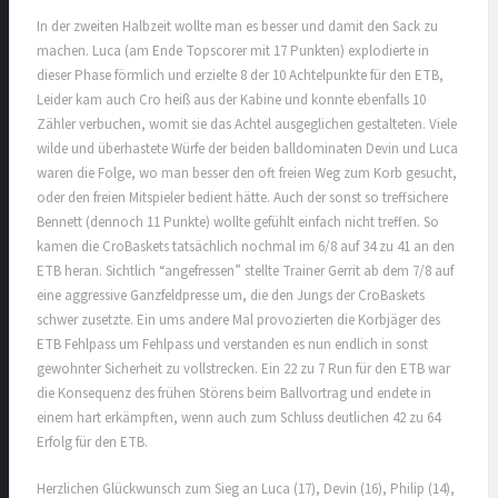
In der zweiten Halbzeit wollte man es besser und damit den Sack zu
machen. Luca (am Ende Topscorer mit 17 Punkten) explodierte in
dieser Phase förmlich und erzielte 8 der 10 Achtelpunkte für den ETB,
Leider kam auch Cro heiß aus der Kabine und konnte ebenfalls 10
Zähler verbuchen, womit sie das Achtel ausgeglichen gestalteten. Viele
wilde und überhastete Würfe der beiden balldominaten Devin und Luca
waren die Folge, wo man besser den oft freien Weg zum Korb gesucht,
oder den freien Mitspieler bedient hätte. Auch der sonst so treffsichere
Bennett (dennoch 11 Punkte) wollte gefühlt einfach nicht treffen. So
kamen die CroBaskets tatsächlich nochmal im 6/8 auf 34 zu 41 an den
ETB heran. Sichtlich “angefressen” stellte Trainer Gerrit ab dem 7/8 auf
eine aggressive Ganzfeldpresse um, die den Jungs der CroBaskets
schwer zusetzte. Ein ums andere Mal provozierten die Korbjäger des
ETB Fehlpass um Fehlpass und verstanden es nun endlich in sonst
gewohnter Sicherheit zu vollstrecken. Ein 22 zu 7 Run für den ETB war
die Konsequenz des frühen Störens beim Ballvortrag und endete in
einem hart erkämpften, wenn auch zum Schluss deutlichen 42 zu 64
Erfolg für den ETB.
Herzlichen Glückwunsch zum Sieg an Luca (17), Devin (16), Philip (14),