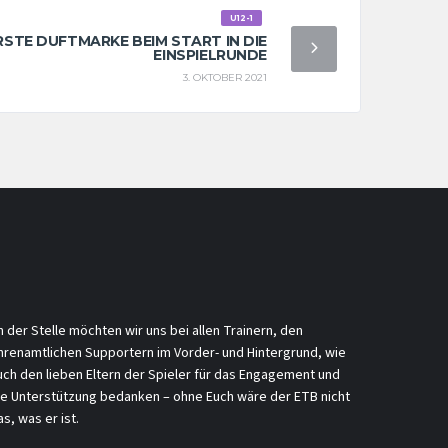
U12-1
ERSTE DUFTMARKE BEIM START IN DIE
EINSPIELRUNDE
3. OKTOBER 2021
n der Stelle möchten wir uns bei allen Trainern, den
hrenamtlichen Supportern im Vorder- und Hintergrund, wie
uch den lieben Eltern der Spieler für das Engagement und
ie Unterstützung bedanken – ohne Euch wäre der ETB nicht
s, was er ist.