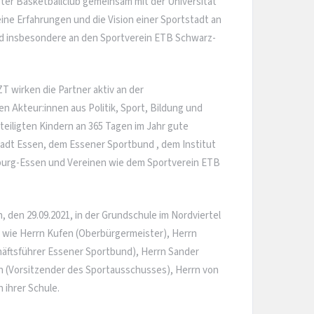
er Basketballclub gemeinsam mit der Universität
ine Erfahrungen und die Vision einer Sportstadt an
nd insbesondere an den Sportverein ETB Schwarz-
 wirken die Partner aktiv an der
 Akteur:innen aus Politik, Sport, Bildung und
eiligten Kindern an 365 Tagen im Jahr gute
tadt Essen, dem Essener Sportbund , dem Institut
burg-Essen und Vereinen wie dem Sportverein ETB
 den 29.09.2021, in der Grundschule im Nordviertel
e wie Herrn Kufen (Oberbürgermeister), Herrn
chäftsführer Essener Sportbund), Herrn Sander
 (Vorsitzender des Sportausschusses), Herrn von
 ihrer Schule.