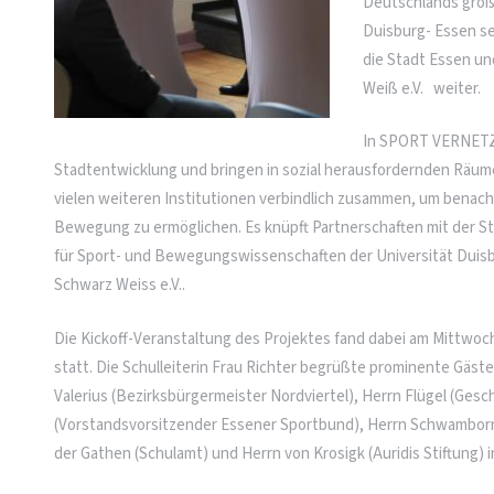
Deutschlands größt
Duisburg- Essen se
die Stadt Essen u
Weiß e.V. weiter.
In SPORT VERNETZT
Stadtentwicklung und bringen in sozial herausfordernden Räumen
vielen weiteren Institutionen verbindlich zusammen, um benacht
Bewegung zu ermöglichen. Es knüpft Partnerschaften mit der S
für Sport- und Bewegungswissenschaften der Universität Duis
Schwarz Weiss e.V..
Die Kickoff-Veranstaltung des Projektes fand dabei am Mittwoch,
statt. Die Schulleiterin Frau Richter begrüßte prominente Gäst
Valerius (Bezirksbürgermeister Nordviertel), Herrn Flügel (Ges
(Vorstandsvorsitzender Essener Sportbund), Herrn Schwamborn
der Gathen (Schulamt) und Herrn von Krosigk (Auridis Stiftung) in