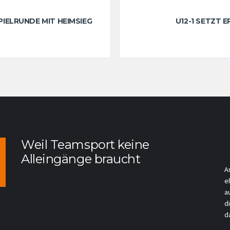
IELRUNDE MIT HEIMSIEG
U12-1 SETZT 
Weil Teamsport keine
Alleingänge braucht
A
e
a
d
da