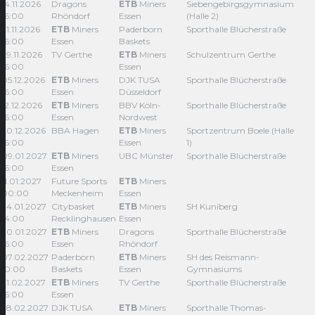
14.11.2026
Dragons
ETB
Miners
Siebengebirgsgymnasium
16:00
Rhöndorf
Essen
(Halle 2)
21.11.2026
ETB
Miners
Paderborn
Sporthalle Blücherstraße
16:00
Essen
Baskets
29.11.2026
TV Gerthe
ETB
Miners
Schulzentrum Gerthe
16:00
Essen
05.12.2026
ETB
Miners
DJK TUSA
Sporthalle Blücherstraße
16:00
Essen
Düsseldorf
12.12.2026
ETB
Miners
BBV Köln-
Sporthalle Blücherstraße
16:00
Essen
Nordwest
20.12.2026
BBA Hagen
ETB
Miners
Sportzentrum Boele (Halle
16:00
Essen
1)
09.01.2027
ETB
Miners
UBC Münster
Sporthalle Blücherstraße
16:00
Essen
11.01.2027
Future Sports
ETB
Miners
00:00
Meckenheim
Essen
24.01.2027
Citybasket
ETB
Miners
SH Kuniberg
14:00
Recklinghausen
Essen
30.01.2027
ETB
Miners
Dragons
Sporthalle Blücherstraße
16:00
Essen
Rhöndorf
07.02.2027
Paderborn
ETB
Miners
SH des Reismann-
10:00
Baskets
Essen
Gymnasiums
21.02.2027
ETB
Miners
TV Gerthe
Sporthalle Blücherstraße
16:00
Essen
28.02.2027
DJK TUSA
ETB
Miners
Sporthalle Thomas-