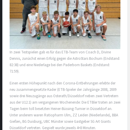
In zwei Testspielen gab es für das ETB-Team von Coach D, Divine
Dennis, zunächst einen Erfolg gegen die AstroStars Bochum (Endstand:
82:38) und eine Niederlage bei den Paderborn Baskets (Endstand:
71:59).
Einen ersten Höhepunkt nach den Corona-Entbehrungen erlebte der
neu zusammengesetzte Kader (ETB-Spieler der Jahrgänge 2008, 2009
sowie drei Neuzugänge aus Osterath/Düsseldorf neben zwei Vertretern
aus der U12.1) am vergangenen Wochenende: Die ETBler traten an zwei
Tagen beim toll besetzten Heiner-Büssing-Turnier in Düsseldorf an.
Unter anderem waren Ratiopharm Ulm, ZZ Leiden (Niederlande), BBA
Gießen, BG Duisburg, UBC Münster sowie Gastgeber SG Art Giants
Düsseldorf vertreten. Gespielt wurde jeweils 4×8 Minuten.