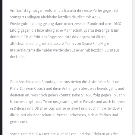
Am Samstagmorgen verloren die Essener ihre erste Partie gegen SG
Stuttgart Esslingen Kirchheim letztlich deutlich mit 42:62.
Wiedergutmachung gelang dann in der zweiten Runde mit dem 46:32-
Erfolg gegen die luxemburgische Mannschaft Sparta Betrange. Beim
dritten ETB-Auftritt des Tages schickte das insgesamt ältere,
athletischere und größer besetzte Team von Space Elite Highs
(Kaiserslautern) die müder werdenden Essener mit letztlich 60:38 aus
der Halle.
Zum Abschluss am Sonntag demonstrierten die U14er beim Spiel um
Platz 11 ihrem Coach und ihren Anhängern aber, was bereits geht, und
deuteten an, was noch gehen könnte: Beim 57:46-Erfolg gegen TS Jahn
München zeigte das Team insgesamt großen Einsatz und auch Können
in Defense und Offense. Das war sehenswert und auch mitreißend, wie
die Spieler als Mannschaft auftraten, arbeiteten, sich aufrafften und
gewannen.
Somit geht die U14.1 mit drei Niederlagen und drei Erfolgen aus der