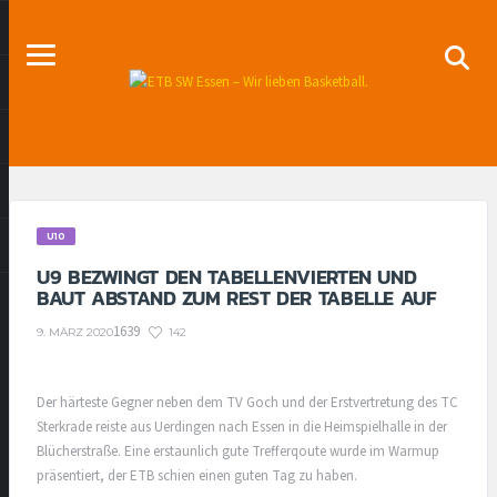
U10
U9 BEZWINGT DEN TABELLENVIERTEN UND
BAUT ABSTAND ZUM REST DER TABELLE AUF
1639
142
9. MÄRZ 2020
Der härteste Gegner neben dem TV Goch und der Erstvertretung des TC
Sterkrade reiste aus Uerdingen nach Essen in die Heimspielhalle in der
Blücherstraße. Eine erstaunlich gute Trefferqoute wurde im Warmup
präsentiert, der ETB schien einen guten Tag zu haben.