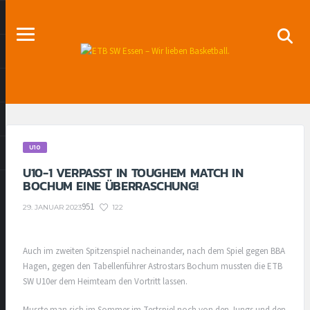
U10
U10-1 VERPASST IN TOUGHEM MATCH IN
BOCHUM EINE ÜBERRASCHUNG!
951
122
29. JANUAR 2023
Auch im zweiten Spitzenspiel nacheinander, nach dem Spiel gegen BBA
Hagen, gegen den Tabellenführer Astrostars Bochum mussten die ETB
SW U10er dem Heimteam den Vortritt lassen.