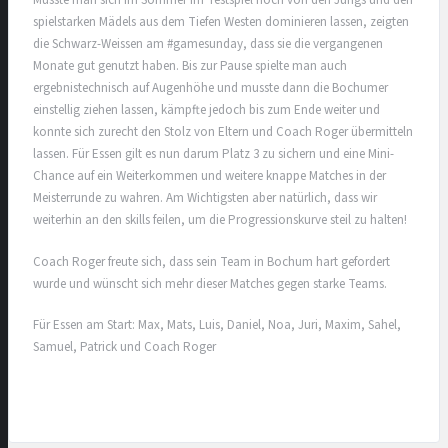
Musste man sich im Sommer im Testspiel noch von den Jungs und den
spielstarken Mädels aus dem Tiefen Westen dominieren lassen, zeigten
die Schwarz-Weissen am #gamesunday, dass sie die vergangenen
Monate gut genutzt haben. Bis zur Pause spielte man auch
ergebnistechnisch auf Augenhöhe und musste dann die Bochumer
einstellig ziehen lassen, kämpfte jedoch bis zum Ende weiter und
konnte sich zurecht den Stolz von Eltern und Coach Roger übermitteln
lassen. Für Essen gilt es nun darum Platz 3 zu sichern und eine Mini-
Chance auf ein Weiterkommen und weitere knappe Matches in der
Meisterrunde zu wahren. Am Wichtigsten aber natürlich, dass wir
weiterhin an den skills feilen, um die Progressionskurve steil zu halten!
Coach Roger freute sich, dass sein Team in Bochum hart gefordert
wurde und wünscht sich mehr dieser Matches gegen starke Teams.
Für Essen am Start: Max, Mats, Luis, Daniel, Noa, Juri, Maxim, Sahel,
Samuel, Patrick und Coach Roger