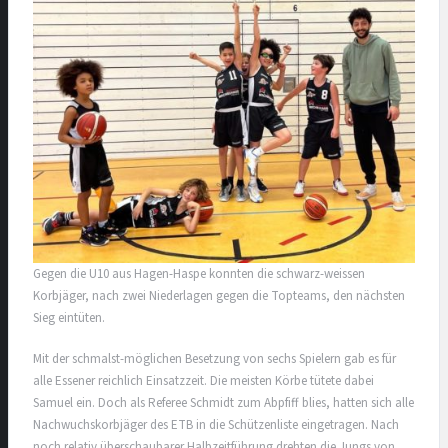
Gegen die U10 aus Hagen-Haspe konnten die schwarz-weissen
Korbjäger, nach zwei Niederlagen gegen die Topteams, den nächsten
Sieg eintüten.
Mit der schmalst-möglichen Besetzung von sechs Spielern gab es für
alle Essener reichlich Einsatzzeit. Die meisten Körbe tütete dabei
Samuel ein. Doch als Referee Schmidt zum Abpfiff blies, hatten sich alle
Nachwuchskorbjäger des ETB in die Schützenliste eingetragen. Nach
noch relativ überschaubarer Halbzeitführung drehten die Jungs von