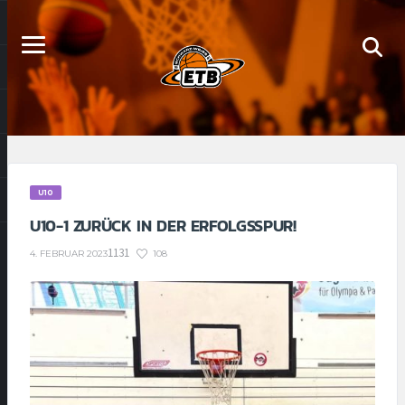
U10
U10-1 ZURÜCK IN DER ERFOLGSSPUR!
1131
108
4. FEBRUAR 2023