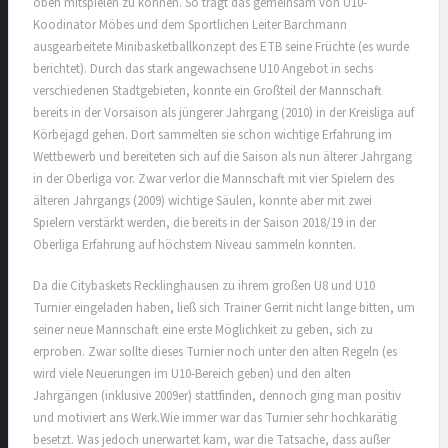
oben mitspielen zu können. So trägt das gemeinsam von U10-
Koodinator Möbes und dem Sportlichen Leiter Barchmann
ausgearbeitete Minibasketballkonzept des ETB seine Früchte (es wurde
berichtet). Durch das stark angewachsene U10 Angebot in sechs
verschiedenen Stadtgebieten, konnte ein Großteil der Mannschaft
bereits in der Vorsaison als jüngerer Jahrgang (2010) in der Kreisliga auf
Körbejagd gehen. Dort sammelten sie schon wichtige Erfahrung im
Wettbewerb und bereiteten sich auf die Saison als nun älterer Jahrgang
in der Oberliga vor. Zwar verlor die Mannschaft mit vier Spielern des
älteren Jahrgangs (2009) wichtige Säulen, konnte aber mit zwei
Spielern verstärkt werden, die bereits in der Saison 2018/19 in der
Oberliga Erfahrung auf höchstem Niveau sammeln konnten.
Da die Citybaskets Recklinghausen zu ihrem großen U8 und U10
Turnier eingeladen haben, ließ sich Trainer Gerrit nicht lange bitten, um
seiner neue Mannschaft eine erste Möglichkeit zu geben, sich zu
erproben. Zwar sollte dieses Turnier noch unter den alten Regeln (es
wird viele Neuerungen im U10-Bereich geben) und den alten
Jahrgängen (inklusive 2009er) stattfinden, dennoch ging man positiv
und motiviert ans Werk.Wie immer war das Turnier sehr hochkarätig
besetzt. Was jedoch unerwartet kam, war die Tatsache, dass außer