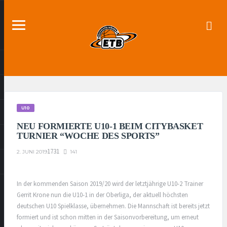
U10
NEU FORMIERTE U10-1 BEIM CITYBASKET
TURNIER “WOCHE DES SPORTS”
1731
141
2. JUNI 2019
In der kommenden Saison 2019/20 wird der letztjährige U10-2 Trainer
Gerrit Krone nun die U10-1 in der Oberliga, der aktuell höchsten
deutschen U10 Spielklasse, übernehmen. Die Mannschaft ist bereits jetzt
formiert und ist schon mitten in der Saisonvorbereitung, um erneut