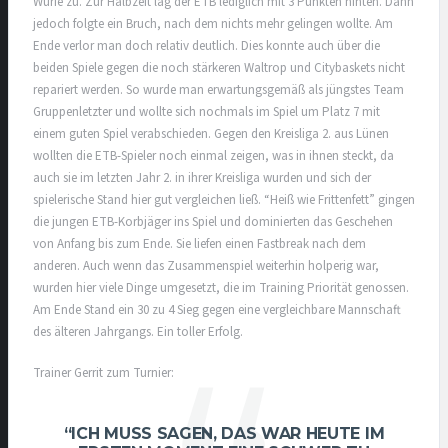
Würfe zu. Zur Halbzeit lag der ETB lediglich mit 3 Punkten hinten. Dann
jedoch folgte ein Bruch, nach dem nichts mehr gelingen wollte. Am
Ende verlor man doch relativ deutlich. Dies konnte auch über die
beiden Spiele gegen die noch stärkeren Waltrop und Citybaskets nicht
repariert werden. So wurde man erwartungsgemäß als jüngstes Team
Gruppenletzter und wollte sich nochmals im Spiel um Platz 7 mit
einem guten Spiel verabschieden. Gegen den Kreisliga 2. aus Lünen
wollten die ETB-Spieler noch einmal zeigen, was in ihnen steckt, da
auch sie im letzten Jahr 2. in ihrer Kreisliga wurden und sich der
spielerische Stand hier gut vergleichen ließ. “Heiß wie Frittenfett” gingen
die jungen ETB-Korbjäger ins Spiel und dominierten das Geschehen
von Anfang bis zum Ende. Sie liefen einen Fastbreak nach dem
anderen. Auch wenn das Zusammenspiel weiterhin holperig war,
wurden hier viele Dinge umgesetzt, die im Training Priorität genossen.
Am Ende Stand ein 30 zu 4 Sieg gegen eine vergleichbare Mannschaft
des älteren Jahrgangs. Ein toller Erfolg.
Trainer Gerrit zum Turnier:
“ICH MUSS SAGEN, DAS WAR HEUTE IM