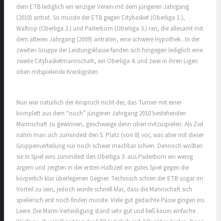
dem ETB lediglich ein einziger Verein mit dem jüngeren Jahrgang
(2010) antrat. So musste der ETB gegen Citybasket (Oberliga 1.),
Waltrop (Oberliga 2.) und Paderborn (Oberliga 3.) ran, die allesamt mit
dem älteren Jahrgang (2009) antraten, eine schwere Hypothek.. In der
zweiten Gruppe der Leistungsklasse fanden sich hingegen lediglich eine
zweite Citybasketmannschaft, ein Oberliga 4. und zwei in ihren Ligen
oben mitspielende Kreisligisten.
Nun war natürlich der Anspruch nicht der, das Turnier mit einer
komplett aus dem “noch” jüngeren Jahrgang 2010 bestehenden
Mannschaft zu gewinnen, geschweige denn oben mitzuspielen. Als Ziel
nahm man sich zumindest den 5. Platz (von 8) vor, was aber mit dieser
Gruppenverteilung nur noch schwer machbar schien. Dennoch wollten
sie in Spiel eins zumindest den Oberliga 3. aus Paderborn ein wenig
ärgern und zeigten in der ersten Halbzeit ein gutes Spiel gegen die
körperlich klar überlegenen Gegner. Technisch schien der ETB sogar im
Vorteil zu sein, jedoch wurde schnell klar, dass die Mannschaft sich
spielerisch erst noch finden musste. Viele gut gedachte Pässe gingen ins
Leere. Die Mann-Verteidigung stand sehr gut und ließ kaum einfache