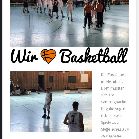
Die Zuschauer
im Helmholtz-
Dom mussten
sich am
Samstagnachmi
ttag die Augen
reiben. Zwei
Spiele zwei
Siege.
Platz 3 in
der Tabelle.