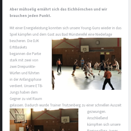
Aber mühselig ernährt sich das Eichhörnchen und wir
brauchen jeden Punkt.
Mit einer Energieleistung konnten sich unsere Young-Guns wieder in das
Spiel kämpfen und dem
Gast aus Bad Münstereifel eine Niederlage
bescheren. Die DJK
ErftBaskets
begannen die Partie
stark mit zwei von
zwei Dreipunkte-
Würfen und führten
in der Anfangsphase
verdient. Unsere ETB-
Jungs haben dem
Gegner zu viel Raum
gelassen. Dadurch wurde Trainer Trutzenberg zu einer schnellen Auszeit
gezwungen.
Anschließend
kämpften sich unsere
Regionalliga-Jungs