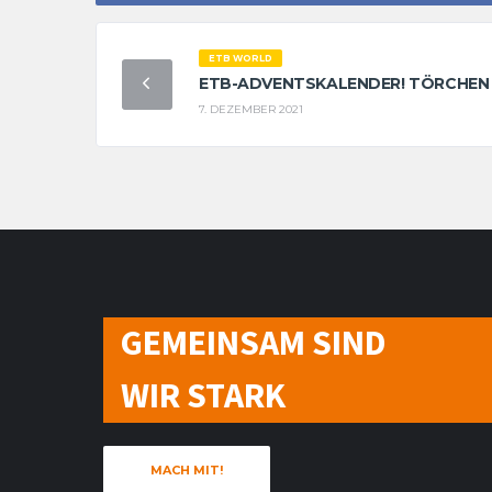
ETB WORLD
ETB-ADVENTSKALENDER! TÖRCHEN
7. DEZEMBER 2021
GEMEINSAM SIND
WIR STARK
MACH MIT!