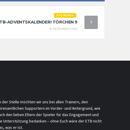
ETB WORLD
TB-ADVENTSKALENDER! TÖRCHEN 9
9. DEZEMBER 2021
n der Stelle möchten wir uns bei allen Trainern, den
hrenamtlichen Supportern im Vorder- und Hintergrund, wie
uch den lieben Eltern der Spieler für das Engagement und
ie Unterstützung bedanken – ohne Euch wäre der ETB nicht
s, was er ist.