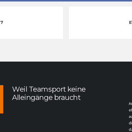
 7
E
Weil Teamsport keine
Alleingänge braucht
A
e
a
d
da