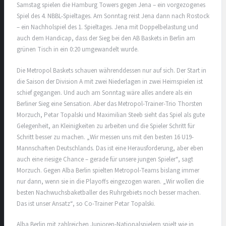
Samstag spielen die Hamburg Towers gegen Jena – ein vorgezogenes
Spiel des 4. NBBL-Spieltages. Am Sonntag reist Jena dann nach Rostock
– ein Nachholspiel des 1. Spieltages. Jena mit Doppelbelastung und
auch dem Handicap, dass der Sieg bei den AB Baskets in Berlin am
grünen Tisch in ein 0:20 umgewandelt wurde.
Die Metropol Baskets schauen währenddessen nur auf sich. Der Start in
die Saison der Division A mit zwei Niederlagen in zwei Heimspielen ist
schief gegangen. Und auch am Sonntag wäre alles andere als ein
Berliner Sieg eine Sensation. Aber das Metropol-Trainer-Trio Thorsten
Morzuch, Petar Topalski und Maximilian Steeb sieht das Spiel als gute
Gelegenheit, an Kleinigkeiten zu arbeiten und die Spieler Schritt für
Schritt besser zu machen. „Wir messen uns mit den besten 16 U19-
Mannschaften Deutschlands. Das ist eine Herausforderung, aber eben
auch eine riesige Chance – gerade für unsere jungen Spieler“, sagt
Morzuch. Gegen Alba Berlin spielten Metropol-Teams bislang immer
nur dann, wenn sie in die Playoffs eingezogen waren. „Wir wollen die
besten Nachwuchsbaketballer des Ruhrgebiets noch besser machen.
Das ist unser Ansatz“, so Co-Trainer Petar Topalski.
Alba Berlin mit zahlreichen Junioren-Nationalspielern spielt wie in