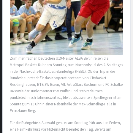
Zum mehrfachen Deutschen U19-Meister ALBA Berlin reisen die
Metropol Baskets Ruhr am Sonntag zum Nachholspiel des 2. Spieltages
in der Nachwuchs-Basketball-Bundesliga (NBBL). Ob der Trip in die
Bundeshauptstadt für das Kooperationsteam von Citybasket
Recklinghausen, ETB SW Essen, VfL AstroStars Bochum und FC Schalke
04 sowie der Juniorpartner BSV Wulfen und Sterkrade 69ers
punktetechnisch lohnenswert ist, bleibt abzuwarten. Spielbeginn ist am
Sonntag um 15 Uhr in einer Nebenhalle der Max-Schmeling-Halle in
Prenzlauer Berg.
Für die Ruhrgebiets-Auswahl geht es am Sonntag früh aus den Federn,
eine Heimkehr kurz vor Mitternacht beendet den Tag. Bereits am