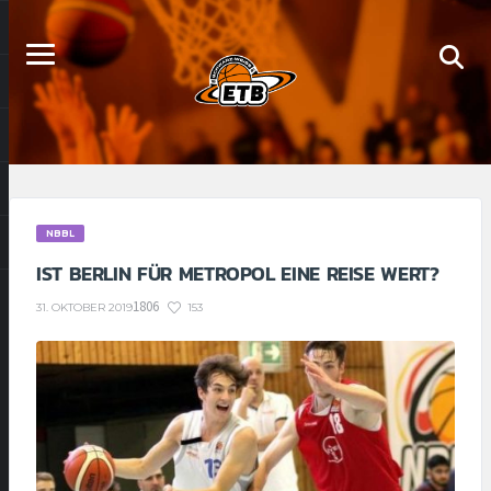
NBBL
IST BERLIN FÜR METROPOL EINE REISE WERT?
1806
153
31. OKTOBER 2019