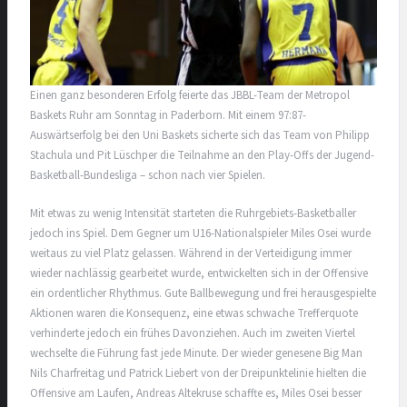
Einen ganz besonderen Erfolg feierte das JBBL-Team der Metropol
Baskets Ruhr am Sonntag in Paderborn. Mit einem 97:87-
Auswärtserfolg bei den Uni Baskets sicherte sich das Team von Philipp
Stachula und Pit Lüschper die Teilnahme an den Play-Offs der Jugend-
Basketball-Bundesliga – schon nach vier Spielen.
Mit etwas zu wenig Intensität starteten die Ruhrgebiets-Basketballer
jedoch ins Spiel. Dem Gegner um U16-Nationalspieler Miles Osei wurde
weitaus zu viel Platz gelassen. Während in der Verteidigung immer
wieder nachlässig gearbeitet wurde, entwickelten sich in der Offensive
ein ordentlicher Rhythmus. Gute Ballbewegung und frei herausgespielte
Aktionen waren die Konsequenz, eine etwas schwache Trefferquote
verhinderte jedoch ein frühes Davonziehen. Auch im zweiten Viertel
wechselte die Führung fast jede Minute. Der wieder genesene Big Man
Nils Charfreitag und Patrick Liebert von der Dreipunktelinie hielten die
Offensive am Laufen, Andreas Altekruse schaffte es, Miles Osei besser