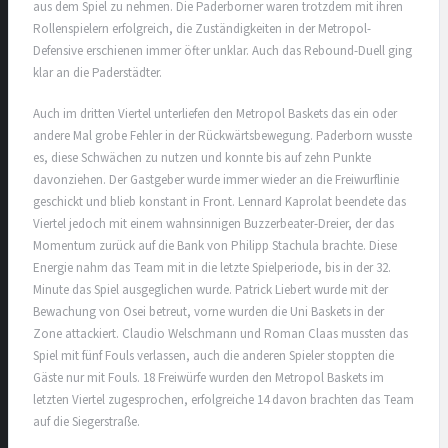
aus dem Spiel zu nehmen. Die Paderborner waren trotzdem mit ihren
Rollenspielern erfolgreich, die Zuständigkeiten in der Metropol-
Defensive erschienen immer öfter unklar. Auch das Rebound-Duell ging
klar an die Paderstädter.
Auch im dritten Viertel unterliefen den Metropol Baskets das ein oder
andere Mal grobe Fehler in der Rückwärtsbewegung. Paderborn wusste
es, diese Schwächen zu nutzen und konnte bis auf zehn Punkte
davonziehen. Der Gastgeber wurde immer wieder an die Freiwurflinie
geschickt und blieb konstant in Front. Lennard Kaprolat beendete das
Viertel jedoch mit einem wahnsinnigen Buzzerbeater-Dreier, der das
Momentum zurück auf die Bank von Philipp Stachula brachte. Diese
Energie nahm das Team mit in die letzte Spielperiode, bis in der 32.
Minute das Spiel ausgeglichen wurde. Patrick Liebert wurde mit der
Bewachung von Osei betreut, vorne wurden die Uni Baskets in der
Zone attackiert. Claudio Welschmann und Roman Claas mussten das
Spiel mit fünf Fouls verlassen, auch die anderen Spieler stoppten die
Gäste nur mit Fouls. 18 Freiwürfe wurden den Metropol Baskets im
letzten Viertel zugesprochen, erfolgreiche 14 davon brachten das Team
auf die Siegerstraße.