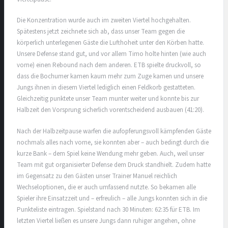
Die Konzentration wurde auch im zweiten Viertel hochgehalten.
Spätestens jetzt zeichnete sich ab, dass unser Team gegen die
körperlich unterlegenen Gäste die Lufthoheit unter den Körben hatte.
Unsere Defense stand gut, und vor allem Timo holte hinten (wie auch
vorne) einen Rebound nach dem anderen. ETB spielte druckvoll, so
dass die Bochumer kamen kaum mehr zum Zuge kamen und unsere
Jungs ihnen in diesem Viertel lediglich einen Feldkorb gestatteten.
Gleichzeitig punktete unser Team munter weiter und konnte bis zur
Halbzeit den Vorsprung sicherlich vorentscheidend ausbauen (41:20).
Nach der Halbzeitpause warfen die aufopferungsvoll kämpfenden Gäste
nochmals alles nach vorne, sie konnten aber – auch bedingt durch die
kurze Bank – dem Spiel keine Wendung mehr geben. Auch, weil unser
Team mit gut organisierter Defense dem Druck standhielt. Zudem hatte
im Gegensatz zu den Gästen unser Trainer Manuel reichlich
Wechseloptionen, die er auch umfassend nutzte. So bekamen alle
Spieler ihre Einsatzzeit und – erfreulich – alle Jungs konnten sich in die
Punkteliste eintragen. Spielstand nach 30 Minuten: 62:35 für ETB. Im
letzten Viertel ließen es unsere Jungs dann ruhiger angehen, ohne