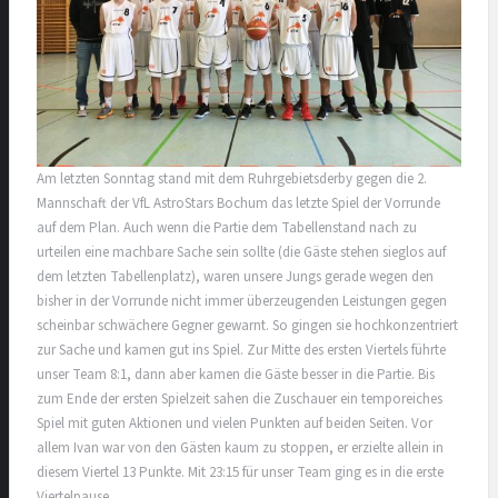
Am letzten Sonntag stand mit dem Ruhrgebietsderby gegen die 2.
Mannschaft der VfL AstroStars Bochum das letzte Spiel der Vorrunde
auf dem Plan. Auch wenn die Partie dem Tabellenstand nach zu
urteilen eine machbare Sache sein sollte (die Gäste stehen sieglos auf
dem letzten Tabellenplatz), waren unsere Jungs gerade wegen den
bisher in der Vorrunde nicht immer überzeugenden Leistungen gegen
scheinbar schwächere Gegner gewarnt. So gingen
sie hochkonzentriert
zur Sache und kamen gut ins Spiel. Zur Mitte des ersten Viertels führte
unser Team 8:1, dann aber kamen die Gäste besser in die Partie. Bis
zum Ende der ersten Spielzeit sahen die Zuschauer ein temporeiches
Spiel mit guten Aktionen und vielen Punkten auf beiden Seiten. Vor
allem Ivan war von den Gästen kaum zu stoppen, er erzielte allein in
diesem Viertel 13 Punkte. Mit 23:15 für unser Team ging es in die erste
Viertelpause.