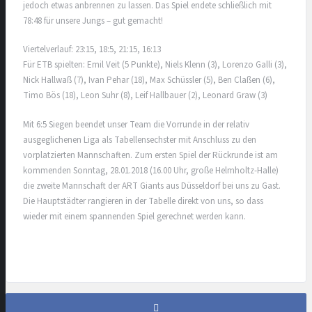
jedoch etwas anbrennen zu lassen. Das Spiel endete schließlich mit
78:48 für unsere Jungs – gut gemacht!
Viertelverlauf: 23:15, 18:5, 21:15, 16:13
Für ETB spielten: Emil Veit (5 Punkte), Niels Klenn (3), Lorenzo Galli (3),
Nick Hallwaß (7), Ivan Pehar (18), Max Schüssler (5), Ben Claßen (6),
Timo Bös (18), Leon Suhr (8), Leif Hallbauer (2), Leonard Graw (3)
Mit 6:5 Siegen beendet unser Team die Vorrunde in der relativ
ausgeglichenen Liga als Tabellensechster mit Anschluss zu den
vorplatzierten Mannschaften. Zum ersten Spiel der Rückrunde ist am
kommenden Sonntag, 28.01.2018 (16.00 Uhr, große Helmholtz-Halle)
die zweite Mannschaft der ART Giants aus Düsseldorf bei uns zu Gast.
Die Hauptstädter rangieren in der Tabelle direkt von uns, so dass
wieder mit einem spannenden Spiel gerechnet werden kann.