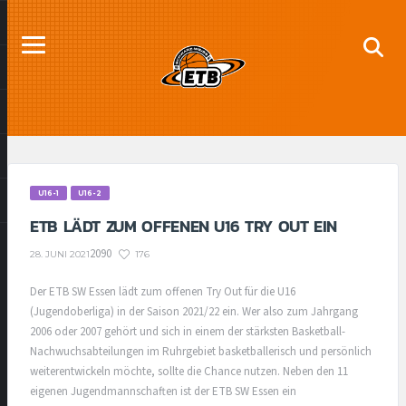
U16-1
U16-2
ETB LÄDT ZUM OFFENEN U16 TRY OUT EIN
2090
176
28. JUNI 2021
Der ETB SW Essen lädt zum offenen Try Out für die U16
(Jugendoberliga) in der Saison 2021/22 ein. Wer also zum Jahrgang
2006 oder 2007 gehört und sich in einem der stärksten Basketball-
Nachwuchsabteilungen im Ruhrgebiet basketballerisch und persönlich
weiterentwickeln möchte, sollte die Chance nutzen. Neben den 11
eigenen Jugendmannschaften ist der ETB SW Essen ein