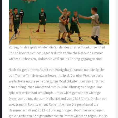
Zu Beginn des Spiels wirkten die Spieler des ETB recht unkonzentriert
und so konnte sich der Gegener durch zahlreiche Rebounds immer
wieder durchsetzen, sodass sie verdient in Führung gegangen sind.
Nach der genommen Auzeit von Königshardt kamen nun die Spieler
von Trainer Tim Bree etwas besser ins Spiel. Der über Wochen beste
Werfer Rene nutzte seine drei guten Möglichkeiten, um den ETB nach
dem anfänglichen Rückstand mit 15:10 i
n Führung zu bringen. Das
Spiel war weiter hart umkämpft. Umso wichtiger war der wichtige
Dreier von Julius, der zum Halbzeitstand von 18:13 führte. Direkt nach
Wiederanpfiff konnte erneut Rene mit einem Dreipunktewurf die
Heimmanschaft mit 21:13 in Führung bringen. Doch die kämpferisch
gut eingestellten Königshardter hielten immer wieder dagegen. Und so