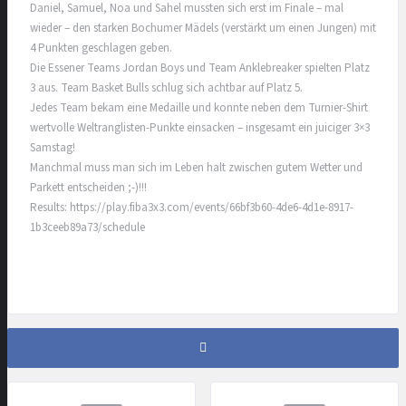
Daniel, Samuel, Noa und Sahel mussten sich erst im Finale – mal
wieder – den starken Bochumer Mädels (verstärkt um einen Jungen) mit
4 Punkten geschlagen geben.
Die Essener Teams Jordan Boys und Team Anklebreaker spielten Platz
3 aus. Team Basket Bulls schlug sich achtbar auf Platz 5.
Jedes Team bekam eine Medaille und konnte neben dem Turnier-Shirt
wertvolle Weltranglisten-Punkte einsacken – insgesamt ein juiciger 3×3
Samstag!
Manchmal muss man sich im Leben halt zwischen gutem Wetter und
Parkett entscheiden ;-)!!!
Results: https://play.fiba3x3.com/events/66bf3b60-4de6-4d1e-8917-
1b3ceeb89a73/schedule