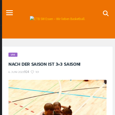
U10
NACH DER SAISON IST 3×3 SAISON!
924
101
6. JUNI 2023