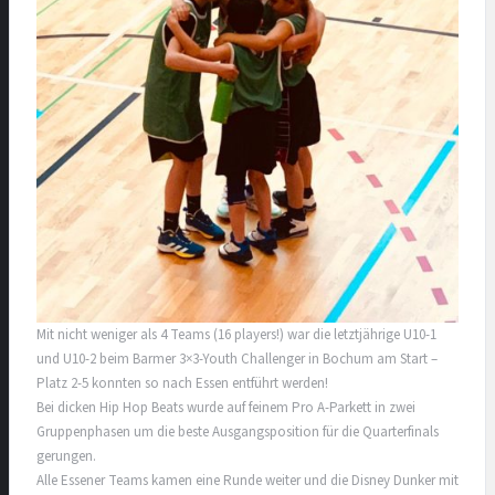
Mit nicht weniger als 4 Teams (16 players!) war die letztjährige U10-1
und U10-2 beim Barmer 3×3-Youth Challenger in Bochum am Start –
Platz 2-5 konnten so nach Essen entführt werden!
Bei dicken Hip Hop Beats wurde auf feinem Pro A-Parkett in zwei
Gruppenphasen um die beste Ausgangsposition für die Quarterfinals
gerungen.
Alle Essener Teams kamen eine Runde weiter und die Disney Dunker mit