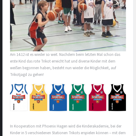
Am 14.12 ist es wieder so weit. Nachdem beim letzten Mal schon das
erste Kind das rote Trikot erreicht hat und diverse Kinder mit dem
weißen begonnen haben, besteht nun wieder die Möglichkeit, auf
Trikotjagd zu gehen!
In Kooperation mit Phoenix Hagen wird die Kinderakademie, bei der
Kinder in 5 verschiedenen Stationen Trikots erspielen können – mit dem