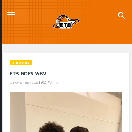
ETB WORLD
ETB GOES WBV
1702
149
2. NOVEMBER 2023