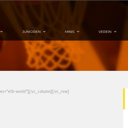
JUNIOREN
MINIS
VEREIN
es=”etb-world”][/vc_column][/vc_row]