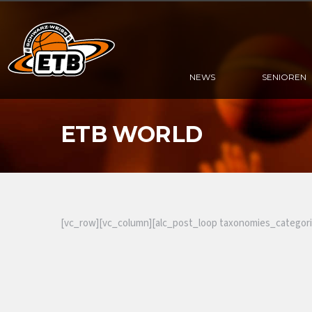
NEWS
SENIOREN
ETB
WORLD
[vc_row][vc_column][alc_post_loop taxonomies_categori