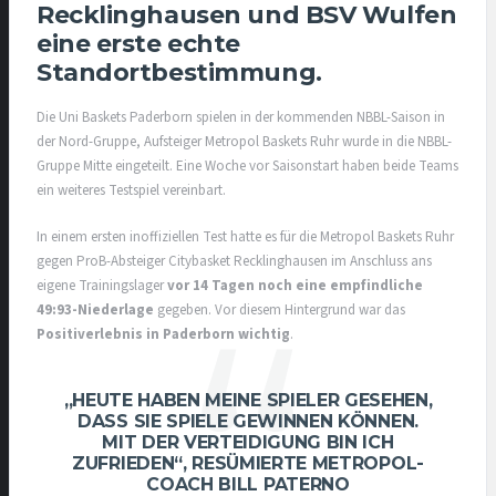
Recklinghausen und BSV Wulfen
eine erste echte
Standortbestimmung.
Die Uni Baskets Paderborn spielen in der kommenden NBBL-Saison in
der Nord-Gruppe, Aufsteiger Metropol Baskets Ruhr wurde in die NBBL-
Gruppe Mitte eingeteilt. Eine Woche vor Saisonstart haben beide Teams
ein weiteres Testspiel vereinbart.
In einem ersten inoffiziellen Test hatte es für die Metropol Baskets Ruhr
gegen ProB-Absteiger Citybasket Recklinghausen im Anschluss ans
eigene Trainingslager
vor 14 Tagen noch eine empfindliche
49:93-Niederlage
gegeben. Vor diesem Hintergrund war das
Positiverlebnis in Paderborn wichtig
.
„HEUTE HABEN MEINE SPIELER GESEHEN,
DASS SIE SPIELE GEWINNEN KÖNNEN.
MIT DER VERTEIDIGUNG BIN ICH
ZUFRIEDEN“, RESÜMIERTE METROPOL-
COACH BILL PATERNO