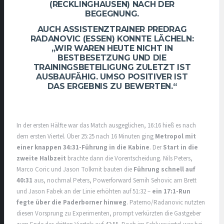
(RECKLINGHAUSEN) NACH DER
BEGEGNUNG.
AUCH ASSISTENZTRAINER PREDRAG
RADANOVIC (ESSEN) KONNTE LÄCHELN:
„WIR WAREN HEUTE NICHT IN
BESTBESETZUNG UND DIE
TRAININGSBETEILIGUNG ZULETZT IST
AUSBAUFÄHIG. UMSO POSITIVER IST
DAS ERGEBNIS ZU BEWERTEN.“
In der ersten Hälfte war das Match ausgeglichen, 16:16 hieß es nach
dem ersten Viertel. Über 25:25 nach 16 Minuten ging
Metropol mit
einer knappen 34:31-Führung in die Kabine
. Der
Start in die
zweite Halbzeit
brachte dann die Vorentscheidung. Nils Peters,
Marco Coric und Jason Tolkmit bauten die
Führung schnell auf
40:31
aus, nochmal Peters, Powerforward Semih Sehovic am Brett
und Jason Fabek an der Linie erhöhten auf 51:32 –
ein 17:1-Run
fegte über die Paderborner hinweg
. Paterno/Radanovic nutzten
diesen Vorsprung zu Experimenten, prompt verkürzten die Gastgeber