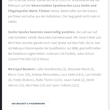
zum Ende des dritten Viertels auf 42:55. Doch im Schlussviertel war bei
Metropol auf den
bärenstarken Spielmacher Luca Gerke und
Flügelspieler Malte Thimm
Verlass. Beide trafen aus der Distanz
per Dreier und sicher aus der Halbdistanz. Der Sieg geriet nicht mehr in
Gefahr.
Sechs Spieler konnten zweistellig punkten
, die Last war auf
viele Schultern verteilt. Besonders bemerkenswert: Mit Jason Fabek und
Nils Peters standen gerade noch zwei Spieler auf dem Feld, die im Juni
als Metropol-Stammspieler die Qualifikation zur NBBL geschafft hatten.
Bei Paderborn ragten Melvin Jostmann (16 Punkte), Julius Scholz
(11)und Piet Kahl (10/2) heraus.
Metropol Baskets
: Lakki Sinnathamby (2), Alexander Winck (2),
Marco Coric (10), Andreas Minioudakis, Luca Gerke (14/1), Lars Schulte
(2), Paddy Stollorcz, Malte Thimm (13/1), Jason Fabek (2), Semih
Sehovic (11), Nils Peters (12) und Jason Tolkmit (13/1).
UNI BASKETS PADERBORN