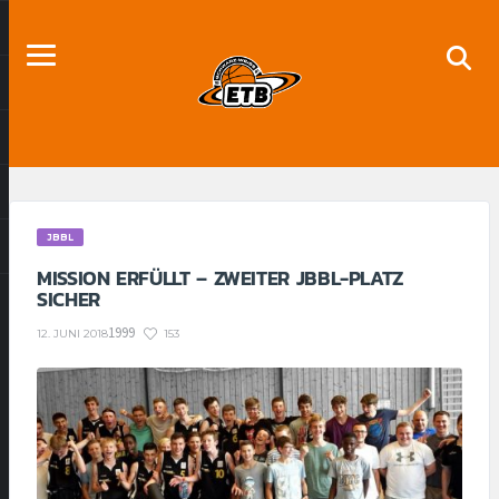
JBBL
MISSION ERFÜLLT – ZWEITER JBBL-PLATZ
SICHER
1999
153
12. JUNI 2018