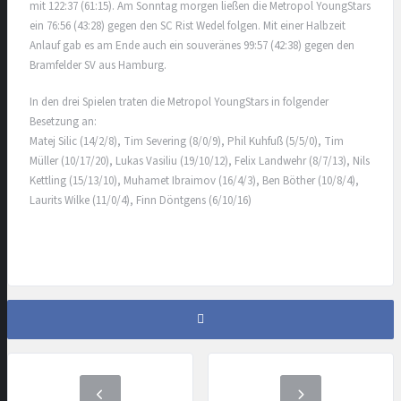
mit 122:37 (61:15). Am Sonntag morgen ließen die Metropol YoungStars
ein 76:56 (43:28) gegen den SC Rist Wedel folgen. Mit einer Halbzeit
Anlauf gab es am Ende auch ein souveränes 99:57 (42:38) gegen den
Bramfelder SV aus Hamburg.
In den drei Spielen traten die Metropol YoungStars in folgender
Besetzung an:
Matej Silic (14/2/8), Tim Severing (8/0/9), Phil Kuhfuß (5/5/0), Tim
Müller (10/17/20), Lukas Vasiliu (19/10/12), Felix Landwehr (8/7/13), Nils
Kettling (15/13/10), Muhamet Ibraimov (16/4/3), Ben Böther (10/8/4),
Laurits Wilke (11/0/4), Finn Döntgens (6/10/16)