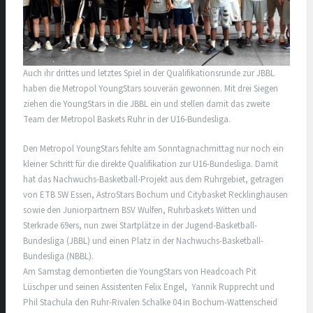
Auch ihr drittes und letztes Spiel in der Qualifikationsrunde zur JBBL
haben die Metropol YoungStars souverän gewonnen. Mit drei Siegen
ziehen die YoungStars in die JBBL ein und stellen damit das zweite
Team der Metropol Baskets Ruhr in der U16-Bundesliga.
Den Metropol YoungStars fehlte am Sonntagnachmittag nur noch ein
kleiner Schritt für die direkte Qualifikation zur U16-Bundesliga. Damit
hat das Nachwuchs-Basketball-Projekt aus dem Ruhrgebiet, getragen
von ETB SW Essen, AstroStars Bochum und Citybasket Recklinghausen
sowie den Juniorpartnern BSV Wulfen, Ruhrbaskets Witten und
Sterkrade 69ers, nun zwei Startplätze in der Jugend-Basketball-
Bundesliga (JBBL) und einen Platz in der Nachwuchs-Basketball-
Bundesliga (NBBL).
Am Samstag demontierten die YoungStars von Headcoach Pit
Lüschper und seinen Assistenten Felix Engel, Yannik Rupprecht und
Phil Stachula den Ruhr-Rivalen Schalke 04 in Bochum-Wattenscheid