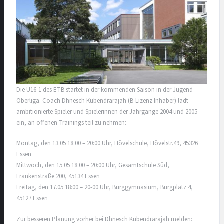
Die U16-1 des ETB startet in der kommenden Saison in der Jugend-
Oberliga. Coach Dhnesch Kubendrarajah (B-Lizenz Inhaber) lädt
ambitionierte Spieler und Spielerinnen der Jahrgänge 2004 und 2005
ein, an offenen Trainings teil zu nehmen:
Montag, den 13.05 18:00 – 20:00 Uhr, Hövelschule, Hövelstr.49, 45326
Essen
Mittwoch, den 15.05 18:00 – 20:00 Uhr, Gesamtschule Süd,
Frankenstraße 200, 45134 Essen
Freitag, den 17.05 18:00 – 20-00 Uhr, Burggymnasium, Burgplatz 4,
45127 Essen
Zur besseren Planung vorher bei Dhnesch Kubendrarajah melden: