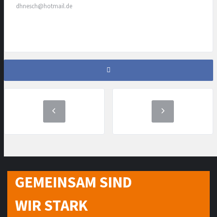
dhnesch@hotmail.de
GEMEINSAM SIND
WIR STARK