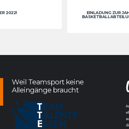
R 2022!
EINLADUNG ZUR J
BASKETBALLABTEILU
Weil Teamsport keine
Alleingänge braucht
A
e
a
d