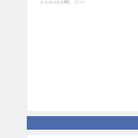
1491
10. JUNI 2022
127