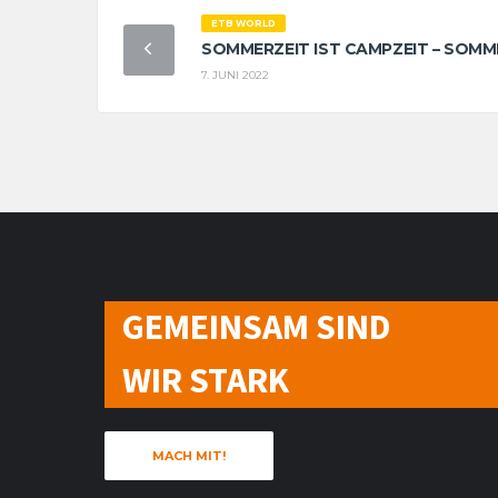
ETB WORLD
SOMMERZEIT IST CAMPZEIT – SOMME
7. JUNI 2022
GEMEINSAM SIND
WIR STARK
MACH MIT!