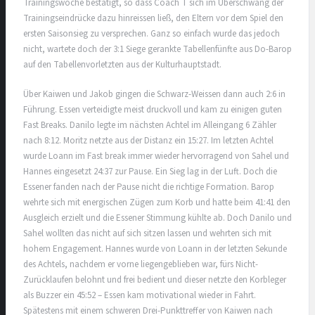
Trainingswoche bestätigt, so dass Coach T sich im Überschwang der
Trainingseindrücke dazu hinreissen ließ, den Eltern vor dem Spiel den
ersten Saisonsieg zu versprechen. Ganz so einfach wurde das jedoch
nicht, wartete doch der 3:1 Siege gerankte Tabellenfünfte aus Do-Barop
auf den Tabellenvorletzten aus der Kulturhauptstadt.
Über Kaiwen und Jakob gingen die Schwarz-Weissen dann auch 2:6 in
Führung. Essen verteidigte meist druckvoll und kam zu einigen guten
Fast Breaks. Danilo legte im nächsten Achtel im Alleingang 6 Zähler
nach 8:12. Moritz netzte aus der Distanz ein 15:27. Im letzten Achtel
wurde Loann im Fast break immer wieder hervorragend von Sahel und
Hannes eingesetzt 24:37 zur Pause. Ein Sieg lag in der Luft. Doch die
Essener fanden nach der Pause nicht die richtige Formation. Barop
wehrte sich mit energischen Zügen zum Korb und hatte beim 41:41 den
Ausgleich erzielt und die Essener Stimmung kühlte ab. Doch Danilo und
Sahel wollten das nicht auf sich sitzen lassen und wehrten sich mit
hohem Engagement. Hannes wurde von Loann in der letzten Sekunde
des Achtels, nachdem er vorne liegengeblieben war, fürs Nicht-
Zurücklaufen belohnt und frei bedient und dieser netzte den Korbleger
als Buzzer ein 45:52 – Essen kam motivational wieder in Fahrt.
Spätestens mit einem schweren Drei-Punkttreffer von Kaiwen nach