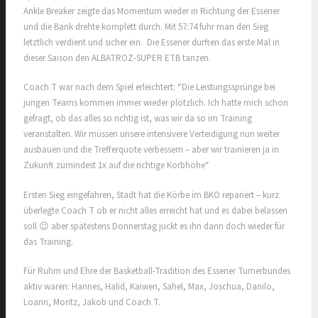
Ankle Breaker zeigte das Momentum wieder in Richtung der Essener
und die Bank drehte komplett durch. Mit 57:74 fuhr man den Sieg
letztlich verdient und sicher ein. Die Essener durften das erste Mal in
dieser Saison den ALBATROZ-SUPER ETB tanzen.
Coach T war nach dem Spiel erleichtert: “Die Leistungssprünge bei
jungen Teams kommen immer wieder plötzlich. Ich hatte mich schon
gefragt, ob das alles so richtig ist, was wir da so im Training
veranstalten. Wir müssen unsere intensivere Verteidigung nun weiter
ausbauen und die Trefferquote verbessern – aber wir trainieren ja in
Zukunft zumindest 1x auf die richtige Korbhöhe“
Ersten Sieg eingefahren, Stadt hat die Körbe im BKO repariert – kurz
überlegte Coach T ob er nicht alles erreicht hat und es dabei belassen
soll 😉 aber spätestens Donnerstag juckt es ihn dann doch wieder für
das Training.
Für Ruhm und Ehre der Basketball-Tradition des Essener Turnerbundes
aktiv waren: Hannes, Halid, Kaiwen, Sahel, Max, Joschua, Danilo,
Loann, Moritz, Jakob und Coach T.