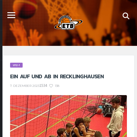
U12-1
EIN AUF UND AB IN RECKLINGHAUSEN
1534
138
7. DEZEMBER 2023