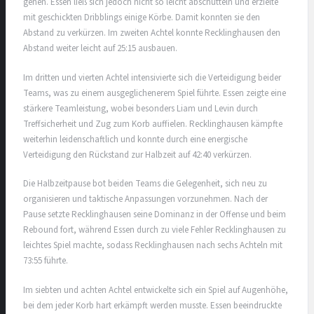
gehen. Essen ließ sich jedoch nicht so leicht abschütteln und erzielte
mit geschickten Dribblings einige Körbe. Damit konnten sie den
Abstand zu verkürzen. Im zweiten Achtel konnte Recklinghausen den
Abstand weiter leicht auf 25:15 ausbauen.
Im dritten und vierten Achtel intensivierte sich die Verteidigung beider
Teams, was zu einem ausgeglichenerem Spiel führte. Essen zeigte eine
stärkere Teamleistung, wobei besonders Liam und Levin durch
Treffsicherheit und Zug zum Korb auffielen. Recklinghausen kämpfte
weiterhin leidenschaftlich und konnte durch eine energische
Verteidigung den Rückstand zur Halbzeit auf 42:40 verkürzen.
Die Halbzeitpause bot beiden Teams die Gelegenheit, sich neu zu
organisieren und taktische Anpassungen vorzunehmen. Nach der
Pause setzte Recklinghausen seine Dominanz in der Offense und beim
Rebound fort, während Essen durch zu viele Fehler Recklinghausen zu
leichtes Spiel machte, sodass Recklinghausen nach sechs Achteln mit
73:55 führte.
Im siebten und achten Achtel entwickelte sich ein Spiel auf Augenhöhe,
bei dem jeder Korb hart erkämpft werden musste. Essen beeindruckte