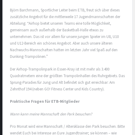
Björn Barchmann, Sportlicher Leiter beim ETB, freut sich über dieses
zusätzliche Angebot für die mittlerweile 17 Jugendmannschaften der
Abteilung: “Airhop bietet unseren Teams eine tolle Möglichkeit,
gemeinsam auch außerhalb der Basketball-Halle etwas zu
unternehmen. Das ist vor allem für unsere jungen Spieler im U8, U10
und U12-Bereich ein schönes Angebot. Aber auch unsere älteren
Nachwuchs-Mannschaften hatten im letzten Jahr viel Spaß auf den
Dunking-Trampolinen.”
Der Airhop-Trampolinpark in Essen-Kray ist mit mehr als 3.400
Quadratmetern eine der größten Trampolinhallen des Ruhrgebiets. Das
Sprung-Paradies für Jung und Alt befindet sich gut erreichbar: Am
Zehnthof 194 (neben GO! Fitness Center und Kids Country).
Praktische Fragen für ETB-Mitglieder
Wann kann meine Mannschaft den Park besuchen?
Pro Monat wird eine Mannschaft / Altersklasse den Park besuchen. Bitte
wendet Euch bei Interesse an Eure Jugendtrainer; sie können – wie