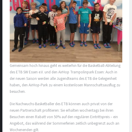
Gemeinsam hoch hinaus geht es weiterhin für die Basketball-Abteilung
des ETB SW Essen e.V. und den AirHop Trampolinpark Essen: Auch in
der neuen Saison werden alle Jugendteams des ETB die Gelegenheit
haben, den AirHop-Park zu einem kostenlosen Mannschaftsausflug zu
besuchen.
Die Nachwuchs-Basketballer des ETB können auch privat von der
neuen Partnerschaft profitieren: Sie erhalten wochentags bei ihren
Besuchen einen Rabatt von 50% auf den regulären Eintrittspreis – ein
Angebot, das während der Sommerferien zeitlich unbegrenzt auch an
Wochenenden gilt.