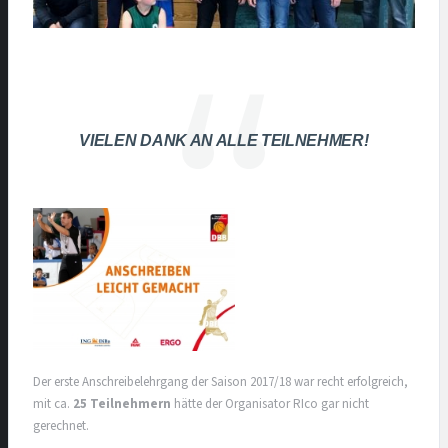
VIELEN DANK AN ALLE TEILNEHMER!
Der erste Anschreibelehrgang der Saison 2017/18 war recht erfolgreich,
mit ca.
25 Teilnehmern
hätte der Organisator RIco gar nicht
gerechnet.