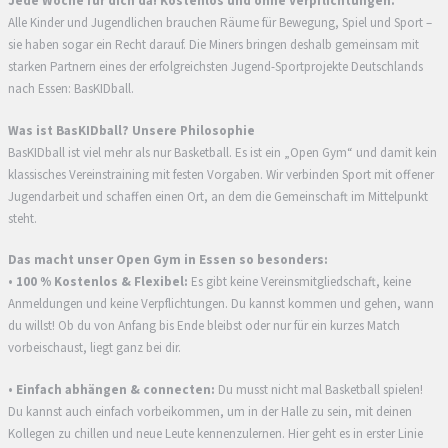
Jede Woche für dich da! Kostenlos und ohne Verpflichtungen.
Alle Kinder und Jugendlichen brauchen Räume für Bewegung, Spiel und Sport –
sie haben sogar ein Recht darauf. Die Miners bringen deshalb gemeinsam mit
starken Partnern eines der erfolgreichsten Jugend-Sportprojekte Deutschlands
nach Essen: BasKIDball.
Was ist BasKIDball? Unsere Philosophie
BasKIDball ist viel mehr als nur Basketball. Es ist ein „Open Gym“ und damit kein
klassisches Vereinstraining mit festen Vorgaben. Wir verbinden Sport mit offener
Jugendarbeit und schaffen einen Ort, an dem die Gemeinschaft im Mittelpunkt
steht.
Das macht unser Open Gym in Essen so besonders:
• 100 % Kostenlos & Flexibel:
Es gibt keine Vereinsmitgliedschaft, keine
Anmeldungen und keine Verpflichtungen. Du kannst kommen und gehen, wann
du willst! Ob du von Anfang bis Ende bleibst oder nur für ein kurzes Match
vorbeischaust, liegt ganz bei dir.
• Einfach abhängen & connecten:
Du musst nicht mal Basketball spielen!
Du kannst auch einfach vorbeikommen, um in der Halle zu sein, mit deinen
Kollegen zu chillen und neue Leute kennenzulernen. Hier geht es in erster Linie