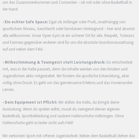
um das Zusammenkommen und Connecten – ob mit oder ohne Basketball in
der Hand.
•
Ein echter Safe Space:
Egal ob Anfänger oder Profi, unabhängig von
sportlichem Niveau, Geschlecht oder familiärem Hintergrund – hier sind absolut
alle willkommen. Unser Open Gym ist ein sicherer Ort für alle. Respekt, Toleranz
und Fairness gegenüber anderen sind für uns die absolute Grundvoraussetzung
auf und neben dem Feld.
•
Mitbestimmung & Teamgeist statt Leistungsdruck:
Du entscheidest
mit, was in der Halle passiert, denn die Inhalte werden von den Kindern und
Jugendlichen aktiv mitgestaltet. Wir fördern die sportliche Entwicklung, aber
völlig ohne Druck. Es geht um das gemeinsame Erlebnis und das Voneinander-
Lernen.
•
Dein Equipment ist Pflicht:
Wir stellen die Halle, du bringst deine
Ausrüstung. Wenn du spielen willst, musst du zwingend deinen eigenen
Basketball, Sportbekleidung und saubere Hallenschuhe mitbringen. Ohne
Hallenschuhe geht es leider nicht aufs Feld!
Wir verbinden Sport mit offener Jugendarbeit. Neben dem Basketball stehen das